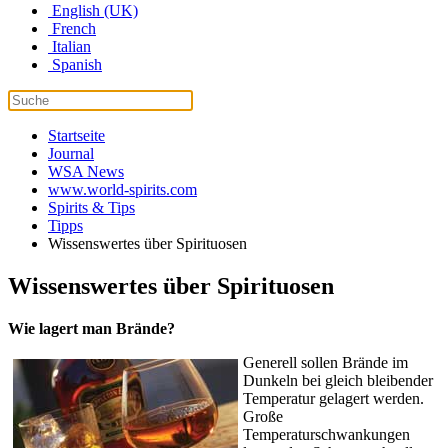
English (UK)
French
Italian
Spanish
Startseite
Journal
WSA News
www.world-spirits.com
Spirits & Tips
Tipps
Wissenswertes über Spirituosen
Wissenswertes über Spirituosen
Wie lagert man Brände?
Generell sollen Brände im
Dunkeln bei gleich bleibender
Temperatur gelagert werden.
Große
Temperaturschwankungen