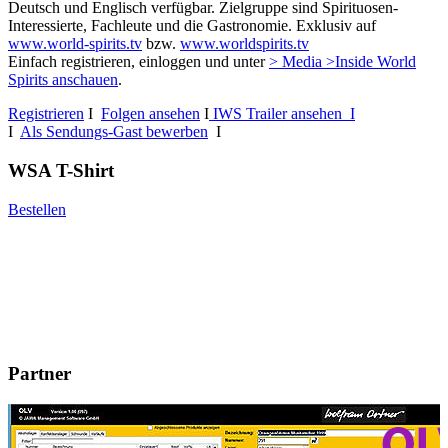
Deutsch und Englisch verfügbar. Zielgruppe sind Spirituosen-
Interessierte, Fachleute und die Gastronomie. Exklusiv auf
www.world-spirits.tv
bzw.
www.worldspirits.tv
Einfach registrieren, einloggen und unter
> Media >Inside World
Spirits anschauen
.
Registrieren
I
Folgen ansehen
I
IWS Trailer ansehen I
I
Als Sendungs-Gast bewerben
I
WSA T-Shirt
Bestellen
Partner