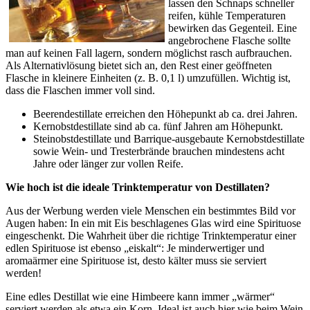
lassen den Schnaps schneller
reifen, kühle Temperaturen
bewirken das Gegenteil. Eine
angebrochene Flasche sollte
man auf keinen Fall lagern, sondern möglichst rasch aufbrauchen.
Als Alternativlösung bietet sich an, den Rest einer geöffneten
Flasche in kleinere Einheiten (z. B. 0,1 l) umzufüllen. Wichtig ist,
dass die Flaschen immer voll sind.
Beerendestillate erreichen den Höhepunkt ab ca. drei Jahren.
Kernobstdestillate sind ab ca. fünf Jahren am Höhepunkt.
Steinobstdestillate und Barrique-ausgebaute Kernobstdestillate
sowie Wein- und Tresterbrände brauchen mindestens acht
Jahre oder länger zur vollen Reife.
Wie hoch ist die ideale Trinktemperatur von Destillaten?
Aus der Werbung werden viele Menschen ein bestimmtes Bild vor
Augen haben: In ein mit Eis beschlagenes Glas wird eine Spirituose
eingeschenkt. Die Wahrheit über die richtige Trinktemperatur einer
edlen Spirituose ist ebenso „eiskalt“: Je minderwertiger und
aromaärmer eine Spirituose ist, desto kälter muss sie serviert
werden!
Eine edles Destillat wie eine Himbeere kann immer „wärmer“
serviert werden als etwa ein Korn. Ideal ist auch hier wie beim Wein