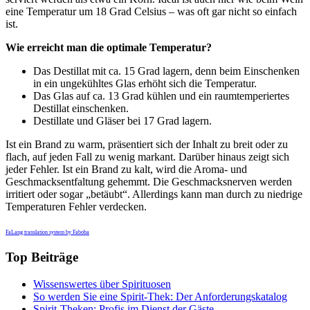
eine Temperatur um 18 Grad Celsius – was oft gar nicht so einfach
ist.
Wie erreicht man die optimale Temperatur?
Das Destillat mit ca. 15 Grad lagern, denn beim Einschenken
in ein ungekühltes Glas erhöht sich die Temperatur.
Das Glas auf ca. 13 Grad kühlen und ein raumtemperiertes
Destillat einschenken.
Destillate und Gläser bei 17 Grad lagern.
Ist ein Brand zu warm, präsentiert sich der Inhalt zu breit oder zu
flach, auf jeden Fall zu wenig markant. Darüber hinaus zeigt sich
jeder Fehler. Ist ein Brand zu kalt, wird die Aroma- und
Geschmacksentfaltung gehemmt. Die Geschmacksnerven werden
irritiert oder sogar „betäubt“. Allerdings kann man durch zu niedrige
Temperaturen Fehler verdecken.
FaLang translation system by Faboba
Top Beiträge
Wissenswertes über Spirituosen
So werden Sie eine Spirit-Thek: Der Anforderungskatalog
Spirit-Theken: Profis im Dienst der Gäste