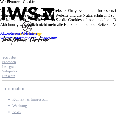
Wir benutzen Cookies
Wir nutzen Cookies auf unserer Website. Einige von ihnen sind essenzie
während andere uns helfen, diese Website und die Nutzererfahrung zu 
Sie können selbst entscheiden, ob Sie die Cookies zulassen möchten. Bi
Ablehnung womöglich nicht mehr alle Funktionalitäten der Seite zur V
Akzeptieren
Ablehnen
Weitere Informationen
|
Impressum
YouTube
Facebook
Instagram
Wikipedia
Linkedin
Information
Kontakt & Impressum
Werbung
AGB