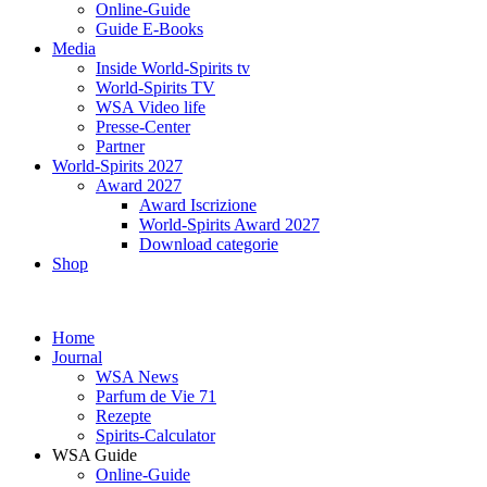
Online-Guide
Guide E-Books
Media
Inside World-Spirits tv
World-Spirits TV
WSA Video life
Presse-Center
Partner
World-Spirits 2027
Award 2027
Award Iscrizione
World-Spirits Award 2027
Download categorie
Shop
Home
Journal
WSA News
Parfum de Vie 71
Rezepte
Spirits-Calculator
WSA Guide
Online-Guide