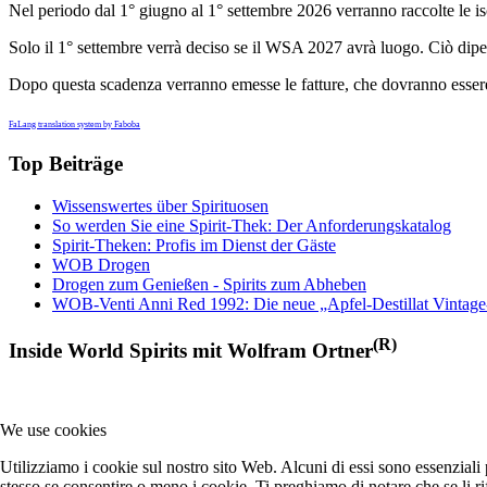
Nel periodo dal 1° giugno al 1° settembre 2026 verranno raccolte le is
Solo il 1° settembre verrà deciso se il WSA 2027 avrà luogo. Ciò dipe
Dopo questa scadenza verranno emesse le fatture, che dovranno essere pa
FaLang translation system by Faboba
Top Beiträge
Wissenswertes über Spirituosen
So werden Sie eine Spirit-Thek: Der Anforderungskatalog
Spirit-Theken: Profis im Dienst der Gäste
WOB Drogen
Drogen zum Genießen - Spirits zum Abheben
WOB-Venti Anni Red 1992: Die neue „Apfel-Destillat Vintage
(R)
Inside World Spirits mit Wolfram Ortner
We use cookies
Utilizziamo i cookie sul nostro sito Web. Alcuni di essi sono essenziali p
stesso se consentire o meno i cookie. Ti preghiamo di notare che se li rifiu