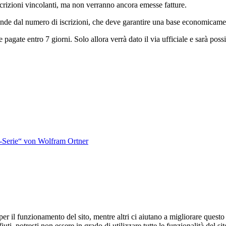
crizioni vincolanti, ma non verranno ancora emesse fatture.
nde dal numero di iscrizioni, che deve garantire una base economicament
gate entro 7 giorni. Solo allora verrà dato il via ufficiale e sarà possib
-Serie“ von Wolfram Ortner
er il funzionamento del sito, mentre altri ci aiutano a migliorare questo 
ti, potresti non essere in grado di utilizzare tutte le funzionalità del sit