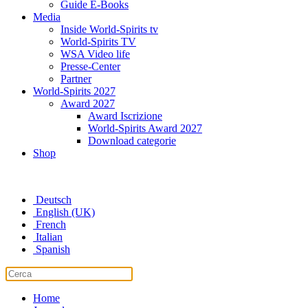
Guide E-Books
Media
Inside World-Spirits tv
World-Spirits TV
WSA Video life
Presse-Center
Partner
World-Spirits 2027
Award 2027
Award Iscrizione
World-Spirits Award 2027
Download categorie
Shop
Deutsch
English (UK)
French
Italian
Spanish
Home