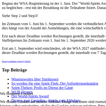
Beginn der WSA-Registrierung ist der 1. Juni. Der "World-Spirits Awa
zu begleichen - erst mit der Bezahlung ist die Teilnahme fixiert. Da
Siehe Step 2 und Step3!
Im Zeitraum vom 1. Juni bis 1. September werden die verbindlichen 
dies hängt von der Anzahl der Anmeldungen, die eine wirtschaftlich ve
Erst nach dieser Deadline werden Rechnungen gestellt, die innerhalb 
Staffelpreisen.Im Zeitraum vom 1. Juni bis 1. September 2026 werd
Erst am 1. September wird entschieden, ob der WSA 2027 stattfindet o
dieser Deadline werden Rechnungen gestellt, die innerhalb von 7 Tage
FaLang translation system by Faboba
Top Beiträge
Wissenswertes über Spirituosen
So werden Sie eine Spirit-Thek: Der Anforderungskatalog
Spirit-Theken: Profis im Dienst der Gäste
WOB Drogen
Wir benutzen Cookies
Der World-Spirits Award
Drogen zum Genießen - Spirits zum Abheben
Wir nutzen Cookies auf unserer Website. Einige von ihnen sind essenzi
können selbst entscheiden, ob Sie die Cookies zulassen möchten. Bitte