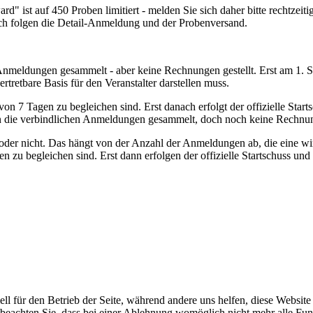
rd" ist auf 450 Proben limitiert - melden Sie sich daher bitte rechtze
nach folgen die Detail-Anmeldung und der Probenversand.
Anmeldungen gesammelt - aber keine Rechnungen gestellt. Erst am 1. S
rtretbare Basis für den Veranstalter darstellen muss.
von 7 Tagen zu begleichen sind. Erst danach erfolgt der offizielle Sta
en die verbindlichen Anmeldungen gesammelt, doch noch keine Rechnung
der nicht. Das hängt von der Anzahl der Anmeldungen ab, die eine wirts
n zu begleichen sind. Erst dann erfolgen der offizielle Startschuss un
ell für den Betrieb der Seite, während andere uns helfen, diese Websit
 beachten Sie, dass bei einer Ablehnung womöglich nicht mehr alle Funk