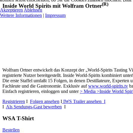
(R)
Inside World Spirits mit Wolfram Ortner
Akzeptieren
Ablehnen
Weitere Informationen
|
Impressum
Wolfram Ortner entwickelt das Konzept der „World-Spirits Tasting Vi
registrierte Nutzer bereitgestellt. Inside World-Spirits kombiniert u
Die erste Staffel umfaßt 15 Folgen, in denen Destillateure, Experten 
Fachleute und die Gastronomie. Exklusiv auf
www.world-spirits.tv
b
Einfach registrieren, einloggen und unter
> Media >Inside World Spir
Registrieren
I
Folgen ansehen
I
IWS Trailer ansehen I
I
Als Sendungs-Gast bewerben
I
WSA T-Shirt
Bestellen