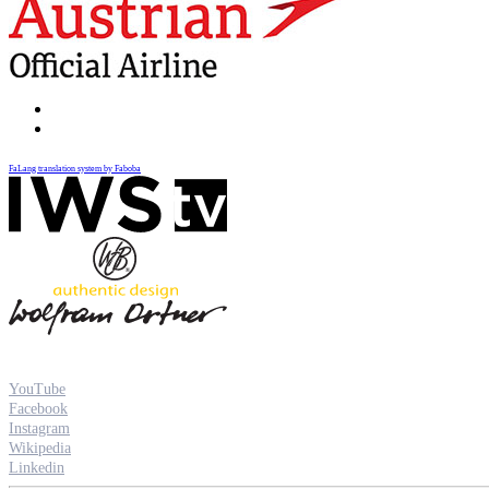
FaLang translation system by Faboba
YouTube
Facebook
Instagram
Wikipedia
Linkedin