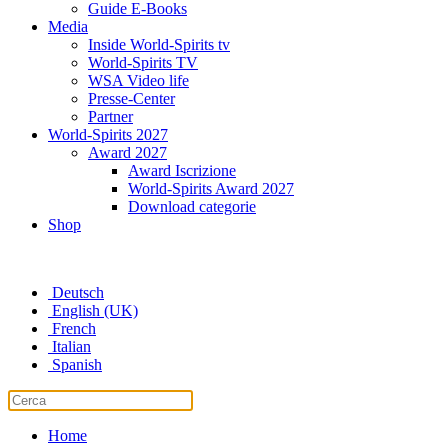
Guide E-Books
Media
Inside World-Spirits tv
World-Spirits TV
WSA Video life
Presse-Center
Partner
World-Spirits 2027
Award 2027
Award Iscrizione
World-Spirits Award 2027
Download categorie
Shop
Deutsch
English (UK)
French
Italian
Spanish
Home