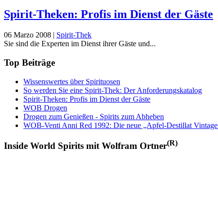
Spirit-Theken: Profis im Dienst der Gäste
06 Marzo 2008
|
Spirit-Thek
Sie sind die Experten im Dienst ihrer Gäste und...
Top Beiträge
Wissenswertes über Spirituosen
So werden Sie eine Spirit-Thek: Der Anforderungskatalog
Spirit-Theken: Profis im Dienst der Gäste
WOB Drogen
Drogen zum Genießen - Spirits zum Abheben
WOB-Venti Anni Red 1992: Die neue „Apfel-Destillat Vintage
(R)
Inside World Spirits mit Wolfram Ortner