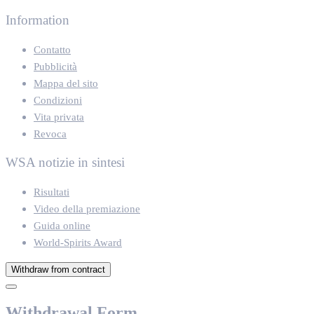
Information
Contatto
Pubblicità
Mappa del sito
Condizioni
Vita privata
Revoca
WSA notizie in sintesi
Risultati
Video della premiazione
Guida online
World-Spirits Award
Withdraw from contract
Withdrawal Form