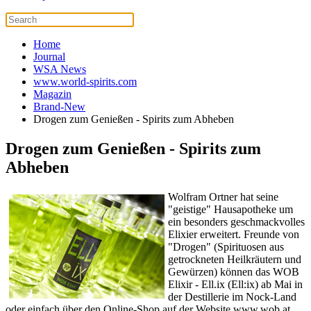
Home
Journal
WSA News
www.world-spirits.com
Magazin
Brand-New
Drogen zum Genießen - Spirits zum Abheben
Drogen zum Genießen - Spirits zum
Abheben
Wolfram Ortner hat seine
"geistige" Hausapotheke um
ein besonders geschmackvolles
Elixier erweitert. Freunde von
"Drogen" (Spirituosen aus
getrockneten Heilkräutern und
Gewürzen) können das WOB
Elixir - Ell.ix (Ell:ix) ab Mai in
der Destillerie im Nock-Land
oder einfach über den Online-Shop auf der Website www.wob.at