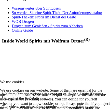
Wissenswertes über Spirituosen
So werden Sie eine Spirit-Thek: Der Anforderungskatalog
Spirit-Theken: Profis im Dienst der Gäste
WOB Drogen
Drogen zum Genießen - Spirits zum Abheben
Online Guide
(R)
Inside World Spirits mit Wolfram Ortner
We use cookies
We use cookies on our website. Some of them are essential for the
Wolfram Ortner developed the concept of „World Spirits Tasting
operation of the site, while others help us to improve this site and the
Videos“ at the WOB distillery.
user experience (tracking cookies). You can decide for yourself
whether you want to allow cookies or not. Please note that if you reject
The videos are released on youtube and provided for registered
them, you may not be able to use all the functionalities of the site.