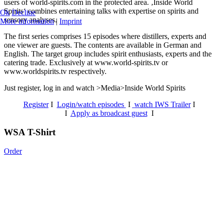
users of world-spirits.com in the protected area. ‚Inside World
Spirits‘ combines entertaining talks with expertise on spirits and
Ok
Decline
sensory analyses.
More information
|
Imprint
The first series comprises 15 episodes where distillers, experts and
one viewer are guests. The contents are available in German and
English. The target group includes spirit enthusiasts, experts and the
catering trade. Exclusively at www.world-spirits.tv or
www.worldspirits.tv respectively.
Just register, log in and watch >Media>Inside World Spirits
Register
I
Login/watch episodes
I
watch IWS Trailer
I
I
Apply as broadcast guest
I
WSA T-Shirt
Order