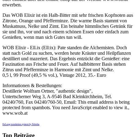
erwerben.
Das WOB Elixir ist ein Halb-Bitter mit sehr frischen Kopfnoten aus
Zitrone, Orange und Pfefferminze. Die warme Basis stammt von
Muskatnuss, Nelke und Zimt. Ein beinahe himmlisches Getränk für
sie und ihn, vor und nach einem schönen Essen oder einfach zum
Genießen, wenn man sich Gutes tun will.
WOB Elixir - Ell.ix (Ell:ix): Pate standen die Alchemisten. Doch
statt nach Gold zu suchen, werden heute Kräuter und Heilpflanzen
destilliert und mazeriert. Das Ergebnis entzückt die Genießer: eine
Faszination aus Frische und Feuer. Auf halbbitterer Basis stehen
Zitrus und Pfefferminze in Harmonie mit Zimt und Nelke.
0,5 l, 99 Proof (49,5 % vol.), Vintage 2012, 35.- Euro
Informationen & Bestellungen:
Destillerie Wolfram Ortner, "authentic design",
Untertscherner Weg 3, A-9546 Bad Kleinkirchheim, Tel.
04240/760, Fax 04240/760-50, Email:
This email address is being
protected from spambots. You need JavaScript enabled to view it.
,
www.wob.at
FaLang translation system by Faboba
Top Beiträge