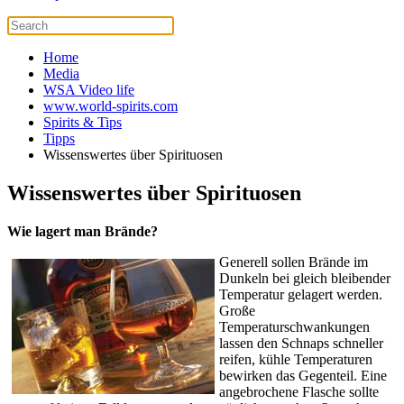
Home
Media
WSA Video life
www.world-spirits.com
Spirits & Tips
Tipps
Wissenswertes über Spirituosen
Wissenswertes über Spirituosen
Wie lagert man Brände?
Generell sollen Brände im
Dunkeln bei gleich bleibender
Temperatur gelagert werden.
Große
Temperaturschwankungen
lassen den Schnaps schneller
reifen, kühle Temperaturen
bewirken das Gegenteil. Eine
angebrochene Flasche sollte