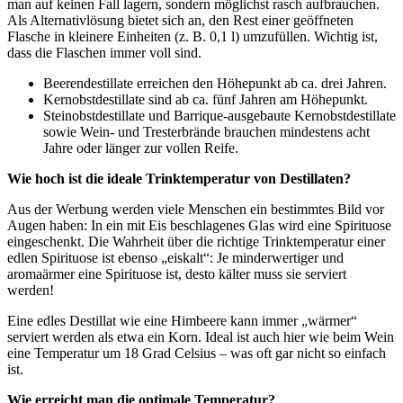
man auf keinen Fall lagern, sondern möglichst rasch aufbrauchen.
Als Alternativlösung bietet sich an, den Rest einer geöffneten
Flasche in kleinere Einheiten (z. B. 0,1 l) umzufüllen. Wichtig ist,
dass die Flaschen immer voll sind.
Beerendestillate erreichen den Höhepunkt ab ca. drei Jahren.
Kernobstdestillate sind ab ca. fünf Jahren am Höhepunkt.
Steinobstdestillate und Barrique-ausgebaute Kernobstdestillate
sowie Wein- und Tresterbrände brauchen mindestens acht
Jahre oder länger zur vollen Reife.
Wie hoch ist die ideale Trinktemperatur von Destillaten?
Aus der Werbung werden viele Menschen ein bestimmtes Bild vor
Augen haben: In ein mit Eis beschlagenes Glas wird eine Spirituose
eingeschenkt. Die Wahrheit über die richtige Trinktemperatur einer
edlen Spirituose ist ebenso „eiskalt“: Je minderwertiger und
aromaärmer eine Spirituose ist, desto kälter muss sie serviert
werden!
Eine edles Destillat wie eine Himbeere kann immer „wärmer“
serviert werden als etwa ein Korn. Ideal ist auch hier wie beim Wein
eine Temperatur um 18 Grad Celsius – was oft gar nicht so einfach
ist.
Wie erreicht man die optimale Temperatur?