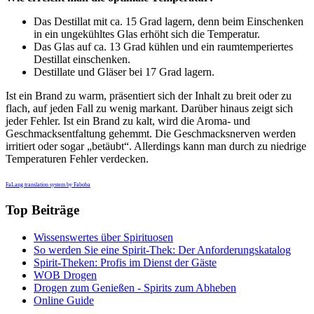
Das Destillat mit ca. 15 Grad lagern, denn beim Einschenken
in ein ungekühltes Glas erhöht sich die Temperatur.
Das Glas auf ca. 13 Grad kühlen und ein raumtemperiertes
Destillat einschenken.
Destillate und Gläser bei 17 Grad lagern.
Ist ein Brand zu warm, präsentiert sich der Inhalt zu breit oder zu
flach, auf jeden Fall zu wenig markant. Darüber hinaus zeigt sich
jeder Fehler. Ist ein Brand zu kalt, wird die Aroma- und
Geschmacksentfaltung gehemmt. Die Geschmacksnerven werden
irritiert oder sogar „betäubt“. Allerdings kann man durch zu niedrige
Temperaturen Fehler verdecken.
FaLang translation system by Faboba
Top Beiträge
Wissenswertes über Spirituosen
So werden Sie eine Spirit-Thek: Der Anforderungskatalog
Spirit-Theken: Profis im Dienst der Gäste
WOB Drogen
Drogen zum Genießen - Spirits zum Abheben
Online Guide