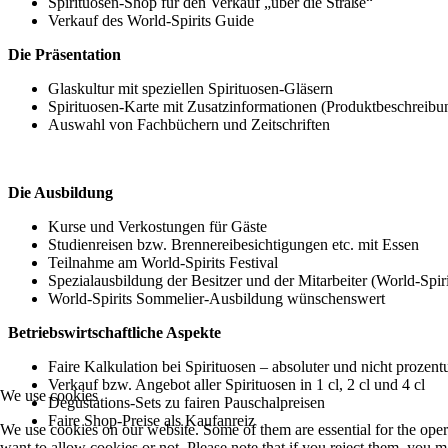
Spirituosen-Shop für den Verkauf „über die Straße“
Verkauf des World-Spirits Guide
Die Präsentation
Glaskultur mit speziellen Spirituosen-Gläsern
Spirituosen-Karte mit Zusatzinformationen (Produktbeschreibung
Auswahl von Fachbüchern und Zeitschriften
Die Ausbildung
Kurse und Verkostungen für Gäste
Studienreisen bzw. Brennereibesichtigungen etc. mit Essen
Teilnahme am World-Spirits Festival
Spezialausbildung der Besitzer und der Mitarbeiter (World-Spi
World-Spirits Sommelier-Ausbildung wünschenswert
Betriebswirtschaftliche Aspekte
Faire Kalkulation bei Spirituosen – absoluter und nicht prozen
Verkauf bzw. Angebot aller Spirituosen in 1 cl, 2 cl und 4 cl
We use cookies
Degustations-Sets zu fairen Pauschalpreisen
Faire Shop-Preise als Kaufanreiz
We use cookies on our website. Some of them are essential for the opera
want to allow cookies or not. Please note that if you reject them, you may