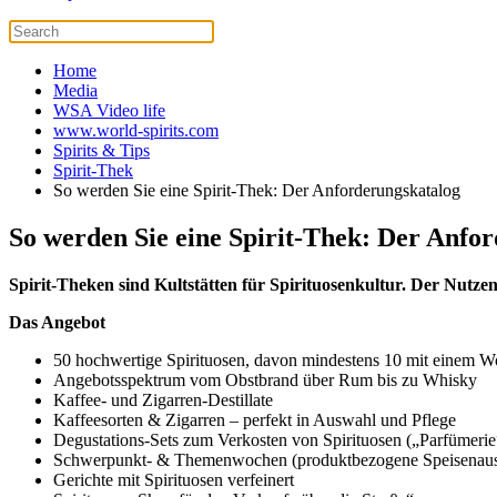
Home
Media
WSA Video life
www.world-spirits.com
Spirits & Tips
Spirit-Thek
So werden Sie eine Spirit-Thek: Der Anforderungskatalog
So werden Sie eine Spirit-Thek: Der Anfo
Spirit-Theken sind Kultstätten für Spirituosenkultur. Der Nutz
Das Angebot
50 hochwertige Spirituosen, davon mindestens 10 mit einem Wo
Angebotsspektrum vom Obstbrand über Rum bis zu Whisky
Kaffee- und Zigarren-Destillate
Kaffeesorten & Zigarren – perfekt in Auswahl und Pflege
Degustations-Sets zum Verkosten von Spirituosen („Parfümerie
Schwerpunkt- & Themenwochen (produktbezogene Speisenauswah
Gerichte mit Spirituosen verfeinert