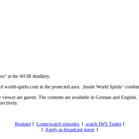
os“ at the WOB distillery.
 world-spirits.com in the protected area. ‚Inside World Spirits‘ combine
e viewer are guests. The contents are available in German and English. T
pectively.
Register
I
Login/watch episodes
I
watch IWS Trailer
I
I
Apply as broadcast guest
I