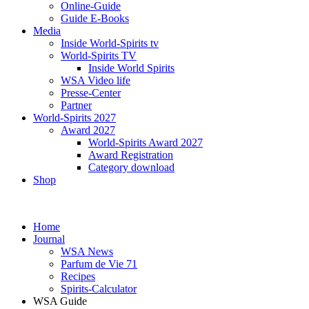
Online-Guide
Guide E-Books
Media
Inside World-Spirits tv
World-Spirits TV
Inside World Spirits
WSA Video life
Presse-Center
Partner
World-Spirits 2027
Award 2027
World-Spirits Award 2027
Award Registration
Category download
Shop
Home
Journal
WSA News
Parfum de Vie 71
Recipes
Spirits-Calculator
WSA Guide