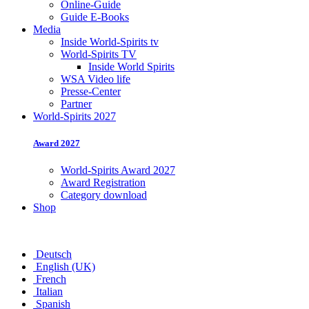
Online-Guide
Guide E-Books
Media
Inside World-Spirits tv
World-Spirits TV
Inside World Spirits
WSA Video life
Presse-Center
Partner
World-Spirits 2027
Award 2027
World-Spirits Award 2027
Award Registration
Category download
Shop
Deutsch
English (UK)
French
Italian
Spanish