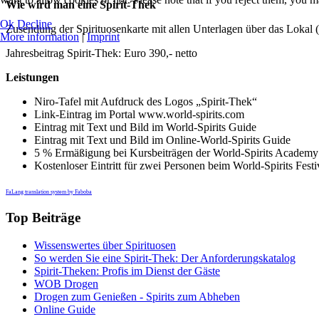
Wie wird man eine Spirit-Thek
Ok
Decline
Zusendung der Spirituosenkarte mit allen Unterlagen über das Lokal (B
More information
|
Imprint
Jahresbeitrag Spirit-Thek: Euro 390,- netto
Leistungen
Niro-Tafel mit Aufdruck des Logos „Spirit-Thek“
Link-Eintrag im Portal www.world-spirits.com
Eintrag mit Text und Bild im World-Spirits Guide
Eintrag mit Text und Bild im Online-World-Spirits Guide
5 % Ermäßigung bei Kursbeiträgen der World-Spirits Academy
Kostenloser Eintritt für zwei Personen beim World-Spirits Fest
FaLang translation system by Faboba
Top Beiträge
Wissenswertes über Spirituosen
So werden Sie eine Spirit-Thek: Der Anforderungskatalog
Spirit-Theken: Profis im Dienst der Gäste
WOB Drogen
Drogen zum Genießen - Spirits zum Abheben
Online Guide