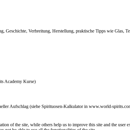
, Geschichte, Verbreitung, Herstellung, praktische Tipps wie Glas, Tem
rits Academy Kurse)
tueller Aufschlag (siehe Spirituosen-Kalkulator in www.world-spirits.co
tion of the site, while others help us to improve this site and the user
 not be able to use all the functionalities of the site.