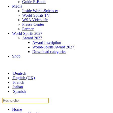
Guide E-Book
Media
Inside World-Spirits tv
World-Spirits TV
WSA Video life
Presse-Center
Partner
World-Spirits 2027
Award 2027
Award Inscription
World-Spirits Award 2027
Download categories
Shop
Deutsch
English (UK)
French
Italian
Spanish
Home