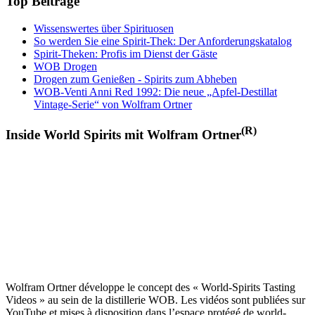
Top Beiträge
Wissenswertes über Spirituosen
So werden Sie eine Spirit-Thek: Der Anforderungskatalog
Spirit-Theken: Profis im Dienst der Gäste
WOB Drogen
Drogen zum Genießen - Spirits zum Abheben
WOB-Venti Anni Red 1992: Die neue „Apfel-Destillat
Vintage-Serie“ von Wolfram Ortner
(R)
Inside World Spirits mit Wolfram Ortner
Wolfram Ortner développe le concept des « World-Spirits Tasting
Videos » au sein de la distillerie WOB. Les vidéos sont publiées sur
YouTube et mises à disposition dans l’espace protégé de world-