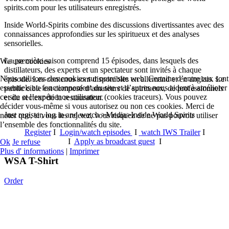
spirits.com pour les utilisateurs enregistrés.
Inside World-Spirits combine des discussions divertissantes avec des
connaissances approfondies sur les spiritueux et des analyses
sensorielles.
La première saison comprend 15 épisodes, dans lesquels des
We use cookies
distillateurs, des experts et un spectateur sont invités à chaque
Nous utilisons des cookies sur notre site web. Certains d’entre eux sont
épisode. Les contenus sont disponibles en allemand et en anglais. Le
essentiels au fonctionnement du site et d’autres nous aident à améliorer
public cible est composé d’amateurs de spiritueux, de professionnels
ce site et l’expérience utilisateur (cookies traceurs). Vous pouvez
et du secteur de la restauration.
décider vous-même si vous autorisez ou non ces cookies. Merci de
Just register, log in and watch >Media>Inside World Spirits
noter que, si vous les rejetez, vous risquez de ne pas pouvoir utiliser
l’ensemble des fonctionnalités du site.
Register
I
Login/watch episodes
I
watch IWS Trailer
I
I
Apply as broadcast guest
I
Ok
Je refuse
Plus d' informations
|
Imprimer
WSA T-Shirt
Order