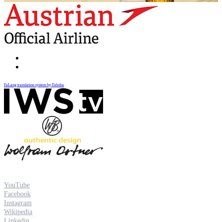
FaLang translation system by Faboba
YouTube
Facebook
Instagram
Wikipedia
Linkedin