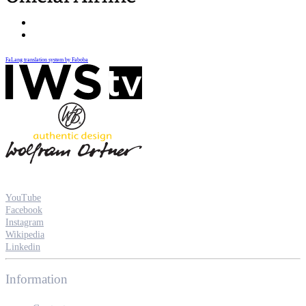
FaLang translation system by Faboba
YouTube
Facebook
Instagram
Wikipedia
Linkedin
Information