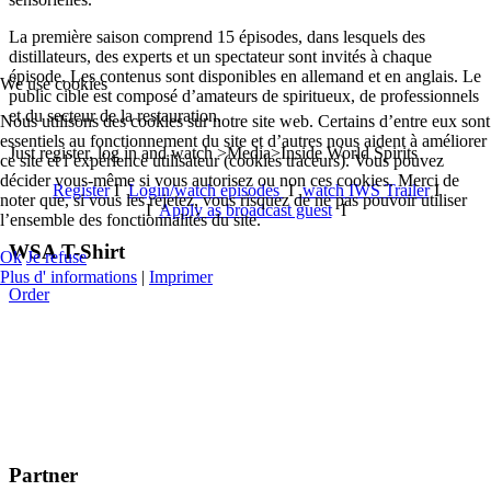
La première saison comprend 15 épisodes, dans lesquels des
distillateurs, des experts et un spectateur sont invités à chaque
épisode. Les contenus sont disponibles en allemand et en anglais. Le
We use cookies
public cible est composé d’amateurs de spiritueux, de professionnels
et du secteur de la restauration.
Nous utilisons des cookies sur notre site web. Certains d’entre eux sont
essentiels au fonctionnement du site et d’autres nous aident à améliorer
Just register, log in and watch >Media>Inside World Spirits
ce site et l’expérience utilisateur (cookies traceurs). Vous pouvez
décider vous-même si vous autorisez ou non ces cookies. Merci de
Register
I
Login/watch episodes
I
watch IWS Trailer
I
noter que, si vous les rejetez, vous risquez de ne pas pouvoir utiliser
I
Apply as broadcast guest
I
l’ensemble des fonctionnalités du site.
WSA T-Shirt
Ok
Je refuse
Plus d' informations
|
Imprimer
Order
Partner