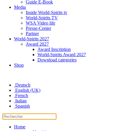
Guide E-Book
Media
Inside World-Spirits tv
World-Spirits TV
WSA Video life
Presse-Center
Partner
World-Spirits 2027
Award 2027
Award Inscription
World-Spirits Award 2027
Download categories
Shop
Deutsch
English (UK)
French
Italian
Spanish
Home