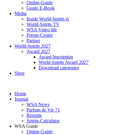
Online-Guide
Guide E-Book
Media
Inside World-Spirits tv
World-Spirits TV
WSA Video life
Presse-Center
Partner
World-Spirits 2027
Award 2027
Award Inscription
World-Spirits Award 2027
Download categories
Shop
Home
Journal
WSA News
Parfum de Vie 71
Rezepte
Spirits-Calculator
WSA Guide
Online-Guide