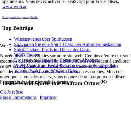
spammeurs. Vous devez activer le JavaScript pour la visualiser.
,
www.wob.at
FaLang translation system by Faboba
Top Beiträge
Wissenswertes über Spirituosen
So werden Sie eine Spirit-Thek: Der Anforderungskatalog
We use cookies
Spirit-Theken: Profis im Dienst der Gäste
WOB Drogen
Nous utilisons des cookies sur notre site web. Certains d’entre eux sont
Drogen zum Genießen - Spirits zum Abheben
essentiels au fonctionnement du site et d’autres nous aident à améliorer
WOB-Venti Anni Red 1992: Die neue „Apfel-Destillat
ce site et l’expérience utilisateur (cookies traceurs). Vous pouvez
Vintage-Serie“ von Wolfram Ortner
décider vous-même si vous autorisez ou non ces cookies. Merci de
noter que, si vous les rejetez, vous risquez de ne pas pouvoir utiliser
(R)
l’ensemble des fonctionnalités du site.
Inside World Spirits mit Wolfram Ortner
Ok
Je refuse
Plus d' informations
|
Imprimer