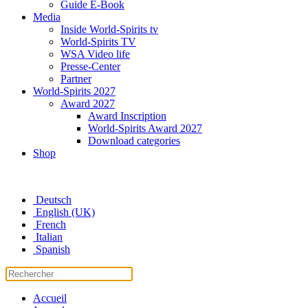
Guide E-Book
Media
Inside World-Spirits tv
World-Spirits TV
WSA Video life
Presse-Center
Partner
World-Spirits 2027
Award 2027
Award Inscription
World-Spirits Award 2027
Download categories
Shop
Deutsch
English (UK)
French
Italian
Spanish
Accueil