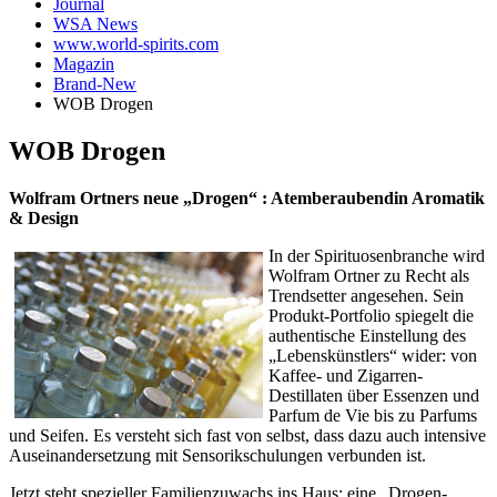
Journal
WSA News
www.world-spirits.com
Magazin
Brand-New
WOB Drogen
WOB Drogen
Wolfram Ortners neue „Drogen“ : Atemberaubendin Aromatik
& Design
In der Spirituosenbranche wird
Wolfram Ortner zu Recht als
Trendsetter angesehen. Sein
Produkt-Portfolio spiegelt die
authentische Einstellung des
„Lebenskünstlers“ wider: von
Kaffee- und Zigarren-
Destillaten über Essenzen und
Parfum de Vie bis zu Parfums
und Seifen. Es versteht sich fast von selbst, dass dazu auch intensive
Auseinandersetzung mit Sensorikschulungen verbunden ist.
Jetzt steht spezieller Familienzuwachs ins Haus: eine „Drogen-