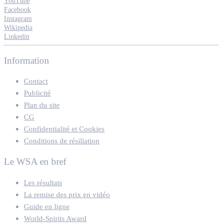
YouTube
Facebook
Instagram
Wikipedia
Linkedin
Information
Contact
Publicité
Plan du site
CG
Confidentialité et Cookies
Conditions de résiliation
Le WSA en bref
Les résultats
La remise des prix en vidéo
Guide en ligne
World-Spirits Award