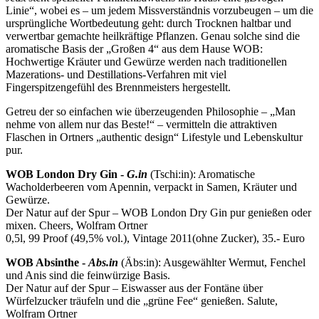
Linie“, wobei es – um jedem Missverständnis vorzubeugen – um die
ursprüngliche Wortbedeutung geht: durch Trocknen haltbar und
verwertbar gemachte heilkräftige Pflanzen. Genau solche sind die
aromatische Basis der „Großen 4“ aus dem Hause WOB:
Hochwertige Kräuter und Gewürze werden nach traditionellen
Mazerations- und Destillations-Verfahren mit viel
Fingerspitzengefühl des Brennmeisters hergestellt.
Getreu der so einfachen wie überzeugenden Philosophie – „Man
nehme von allem nur das Beste!“ – vermitteln die attraktiven
Flaschen in Ortners „authentic design“ Lifestyle und Lebenskultur
pur.
WOB London Dry Gin -
G.in
(Tschi:in): Aromatische
Wacholderbeeren vom Apennin, verpackt in Samen, Kräuter und
Gewürze.
Der Natur auf der Spur – WOB London Dry Gin pur genießen oder
mixen. Cheers, Wolfram Ortner
0,5l, 99 Proof (49,5% vol.), Vintage 2011(ohne Zucker), 35.- Euro
WOB Absinthe -
Abs.in
(Äbs:in): Ausgewählter Wermut, Fenchel
und Anis sind die feinwürzige Basis.
Der Natur auf der Spur – Eiswasser aus der Fontäne über
Würfelzucker träufeln und die „grüne Fee“ genießen. Salute,
Wolfram Ortner