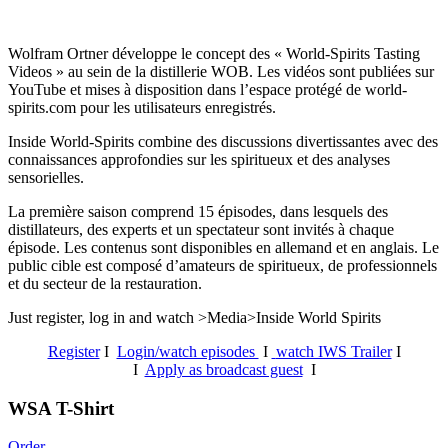
Wolfram Ortner développe le concept des « World-Spirits Tasting
Videos » au sein de la distillerie WOB. Les vidéos sont publiées sur
YouTube et mises à disposition dans l’espace protégé de world-
spirits.com pour les utilisateurs enregistrés.
Inside World-Spirits combine des discussions divertissantes avec des
connaissances approfondies sur les spiritueux et des analyses
sensorielles.
La première saison comprend 15 épisodes, dans lesquels des
distillateurs, des experts et un spectateur sont invités à chaque
épisode. Les contenus sont disponibles en allemand et en anglais. Le
public cible est composé d’amateurs de spiritueux, de professionnels
et du secteur de la restauration.
Just register, log in and watch >Media>Inside World Spirits
Register
I
Login/watch episodes
I
watch IWS Trailer
I
I
Apply as broadcast guest
I
WSA T-Shirt
Order