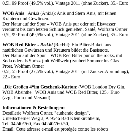
0,5l, 99 Proof (49,5% vol.), Vintage 2011 (ohne Zucker), 35.- Euro
WOB Anis -
Ani.is
(Äni:is): Anis und Stern-Anis, mit feinen
Kräutern und Gewürzen.
Der Natur auf der Spur – WOB Anis pur oder mit Eiswasser
verdünnt bis zum letzten Schluck genießen. Santé, Wolfram Ortner
0,5l, 99 Proof (49,5% vol.), Vintage 2011 (ohne Zucker), 35.- Euro
WOB Red Bitter -
Red.bi
(Red:bi): Ein Bitter-Bukett aus
natürlichen Gewürzen und Kräutern bildet die Basisnote.
Der Natur auf der Spur – WOB Red Bitter pur on the rocks, mit
Soda oder als Sprizz (mit Weißwein) zaubert Sommer ins Glas.
Prost, Wolfram Ortner
0,5l, 55 Proof (27,5% vol.), Vintage 2011 (mit Zucker-Abrundung),
22.- Euro
„Die Großen 4“
im Geschenk-Karton
: (WOB London Dry Gin,
WOB Absinthe, WOB Anis und WOB Red Bitter, 125.- Euro
(zzgl. Porto und Versand)
Informationen & Bestellungen:
Destillerie Wolfram Ortner, "authentic design",
Untertscherner Weg 3, A-9546 Bad Kleinkirchheim,
Tel. 04240/760, Fax 04240/760-50,
Email:
Cette adresse e-mail est protégée contre les robots