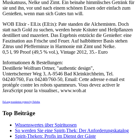
Muskatnuss, Nelke und Zimt. Ein beinahe himmlisches Getränk für
sie und ihn, vor und nach einem schönen Essen oder einfach zum
Genießen, wenn man sich Gutes tun will.
WOB Elixir - Ell.ix (Ell:ix): Pate standen die Alchemisten. Doch
statt nach Gold zu suchen, werden heute Kräuter und Heilpflanzen
destilliert und mazeriert. Das Ergebnis entzückt die Genießer: eine
Faszination aus Frische und Feuer. Auf halbbitterer Basis stehen
Zitrus und Pfefferminze in Harmonie mit Zimt und Nelke.
0,5 l, 99 Proof (49,5 % vol.), Vintage 2012, 35.- Euro
Informationen & Bestellungen:
Destillerie Wolfram Ortner, "authentic design",
Untertscherner Weg 3, A-9546 Bad Kleinkirchheim, Tel.
04240/760, Fax 04240/760-50, Email:
Cette adresse e-mail est
protégée contre les robots spammeurs. Vous devez activer le
JavaScript pour la visualiser.
, www.wob.at
FaLang translation system by Faboba
Top Beiträge
Wissenswertes über Spirituosen
So werden Sie eine Spirit-Thek: Der Anforderungskatalog
Spirit-Theken: Profis im Dienst der Gäste