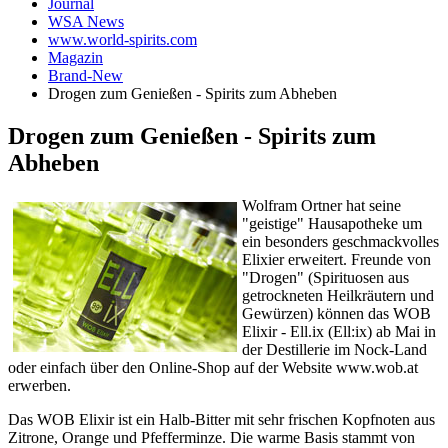
Journal
WSA News
www.world-spirits.com
Magazin
Brand-New
Drogen zum Genießen - Spirits zum Abheben
Drogen zum Genießen - Spirits zum
Abheben
Wolfram Ortner hat seine
"geistige" Hausapotheke um
ein besonders geschmackvolles
Elixier erweitert. Freunde von
"Drogen" (Spirituosen aus
getrockneten Heilkräutern und
Gewürzen) können das WOB
Elixir - Ell.ix (Ell:ix) ab Mai in
der Destillerie im Nock-Land
oder einfach über den Online-Shop auf der Website www.wob.at
erwerben.
Das WOB Elixir ist ein Halb-Bitter mit sehr frischen Kopfnoten aus
Zitrone, Orange und Pfefferminze. Die warme Basis stammt von