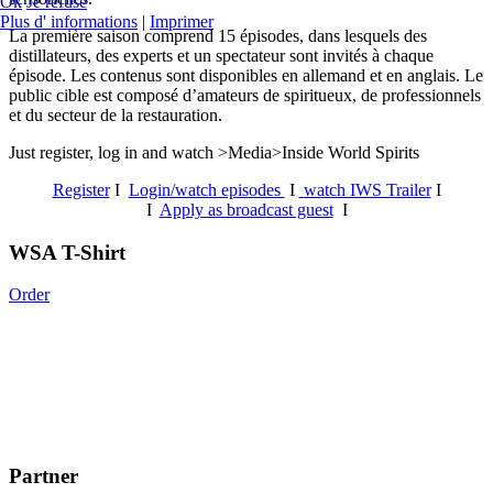
Ok
Je refuse
Plus d' informations
|
Imprimer
La première saison comprend 15 épisodes, dans lesquels des
distillateurs, des experts et un spectateur sont invités à chaque
épisode. Les contenus sont disponibles en allemand et en anglais. Le
public cible est composé d’amateurs de spiritueux, de professionnels
et du secteur de la restauration.
Just register, log in and watch >Media>Inside World Spirits
Register
I
Login/watch episodes
I
watch IWS Trailer
I
I
Apply as broadcast guest
I
WSA T-Shirt
Order
Partner