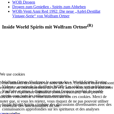
WOB Drogen
Drogen zum Genießen - Spirits zum Abheben
WOB-Venti Anni Red 1992: Die neue „Apfel-Destillat
Vintage-Serie“ von Wolfram Ortner
(R)
Inside World Spirits mit Wolfram Ortner
We use cookies
Wolfram Ortner développe le concept des « World-Spirits Tasting
Nous utilisons des cookies sur notre site web. Certains d’entre eux sont
Videos » au sein de la distillerie WOB. Les vidéos sont publiées sur
essentiels au fonctionnement du site et d’autres nous aident à améliorer
YouTube et mises à disposition dans l’espace protégé de world-
ce site et l’expérience utilisateur (cookies traceurs). Vous pouvez
spirits.com pour les utilisateurs enregistrés.
décider vous-même si vous autorisez ou non ces cookies. Merci de
noter que, si vous les rejetez, vous risquez de ne pas pouvoir utiliser
Inside World-Spirits combine des discussions divertissantes avec des
l’ensemble des fonctionnalités du site.
connaissances approfondies sur les spiritueux et des analyses
sensorielles.