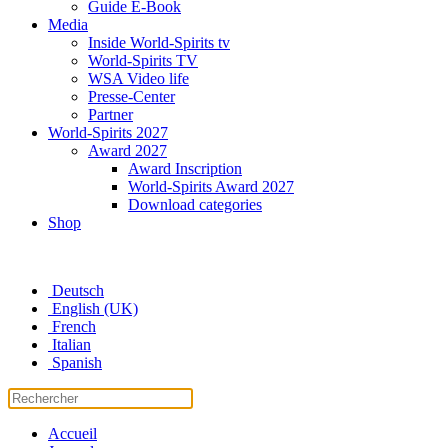
Guide E-Book
Media
Inside World-Spirits tv
World-Spirits TV
WSA Video life
Presse-Center
Partner
World-Spirits 2027
Award 2027
Award Inscription
World-Spirits Award 2027
Download categories
Shop
Deutsch
English (UK)
French
Italian
Spanish
Accueil