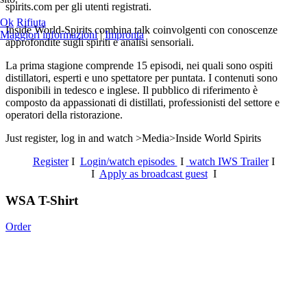
spirits.com per gli utenti registrati.
Ok
Rifiuta
Inside World-Spirits combina talk coinvolgenti con conoscenze
Maggiori informazioni
|
Impronta
approfondite sugli spiriti e analisi sensoriali.
La prima stagione comprende 15 episodi, nei quali sono ospiti
distillatori, esperti e uno spettatore per puntata. I contenuti sono
disponibili in tedesco e inglese. Il pubblico di riferimento è
composto da appassionati di distillati, professionisti del settore e
operatori della ristorazione.
Just register, log in and watch >Media>Inside World Spirits
Register
I
Login/watch episodes
I
watch IWS Trailer
I
I
Apply as broadcast guest
I
WSA T-Shirt
Order