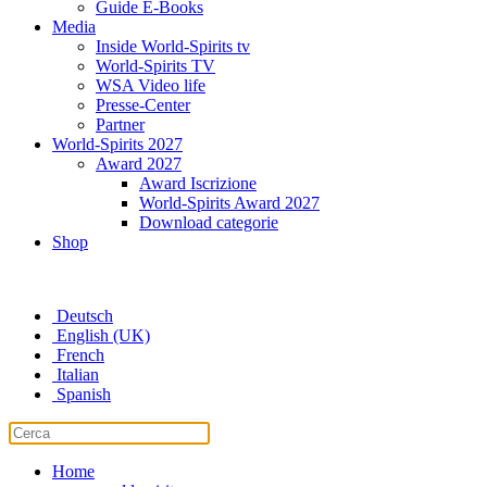
Guide E-Books
Media
Inside World-Spirits tv
World-Spirits TV
WSA Video life
Presse-Center
Partner
World-Spirits 2027
Award 2027
Award Iscrizione
World-Spirits Award 2027
Download categorie
Shop
Deutsch
English (UK)
French
Italian
Spanish
Home