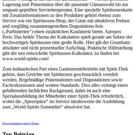
Lagerung und Präsentation über die passende Glasauswahl bis zur
sorgsam geprüften Serviertemperatur. Eine spezielle Spirituosenkarte
mit Zusatzinformationen zu den Produkten gehört ebenso zum
Service wie ein Spirituosen-Shop, der Gäste mit attraktiven Preisen
und sorgfältig zusammengestellten Degustations-Sets
(„Parfümerien“) einen zusätzlichen Kaufanreiz bietet. Apropos
Preis: Das heikle Thema der Kalkulation spielt gerade am Sektor der
hochwertigen Spirituosen eine große Rolle. Hier gilt der Grundsatz:
absoluter und nicht prozentueller Aufschlag. Praktische Hilfestellung
gibt der neu entwickelte Spirituosen-Kalkulator, zu finden bei
www.world-spirits.com!
Zum kulinarischen Part eines Gastronomiebetriebs mit Spirit-Thek
gehört, dass Gerichte mit Spirituosen geschmacklich veredelt
werden. Regelmäßige Präsentationen und Degustationen sowie
Fachexkursionen sind weitere Standards. Dies alles verlangt einen
gebührenden fachlichen Background, daher ist auch eine
Spezialausbildung der Mitarbeiter einer Spirit-Thek erforderlich,
wobei die „Speerspitze“ im Service idealerweise die Ausbildung
zum „World-Spirits Sommelier“ absolviert hat.
FaLang translation system by Faboba
Top Beiträge