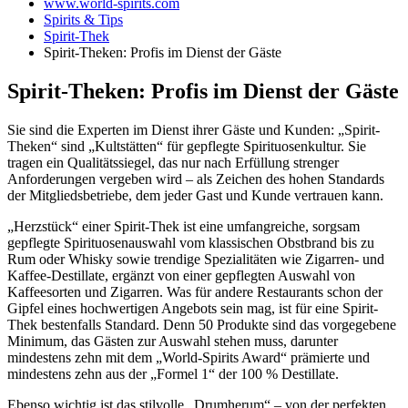
www.world-spirits.com
Spirits & Tips
Spirit-Thek
Spirit-Theken: Profis im Dienst der Gäste
Spirit-Theken: Profis im Dienst der Gäste
Sie sind die Experten im Dienst ihrer Gäste und Kunden: „Spirit-
Theken“ sind „Kultstätten“ für gepflegte Spirituosenkultur. Sie
tragen ein Qualitätssiegel, das nur nach Erfüllung strenger
Anforderungen vergeben wird – als Zeichen des hohen Standards
der Mitgliedsbetriebe, dem jeder Gast und Kunde vertrauen kann.
„Herzstück“ einer Spirit-Thek ist eine umfangreiche, sorgsam
gepflegte Spirituosenauswahl vom klassischen Obstbrand bis zu
Rum oder Whisky sowie trendige Spezialitäten wie Zigarren- und
Kaffee-Destillate, ergänzt von einer gepflegten Auswahl von
Kaffeesorten und Zigarren. Was für andere Restaurants schon der
Gipfel eines hochwertigen Angebots sein mag, ist für eine Spirit-
Thek bestenfalls Standard. Denn 50 Produkte sind das vorgegebene
Minimum, das Gästen zur Auswahl stehen muss, darunter
mindestens zehn mit dem „World-Spirits Award“ prämierte und
mindestens zehn aus der „Formel 1“ der 100 % Destillate.
Ebenso wichtig ist das stilvolle „Drumherum“ – von der perfekten