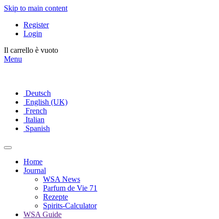
Skip to main content
Register
Login
Il carrello è vuoto
Menu
Deutsch
English (UK)
French
Italian
Spanish
Home
Journal
WSA News
Parfum de Vie 71
Rezepte
Spirits-Calculator
WSA Guide