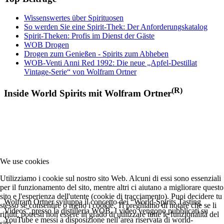
Wissenswertes über Spirituosen
So werden Sie eine Spirit-Thek: Der Anforderungskatalog
Spirit-Theken: Profis im Dienst der Gäste
WOB Drogen
Drogen zum Genießen - Spirits zum Abheben
WOB-Venti Anni Red 1992: Die neue „Apfel-Destillat
Vintage-Serie“ von Wolfram Ortner
(R)
Inside World Spirits mit Wolfram Ortner
We use cookies
Utilizziamo i cookie sul nostro sito Web. Alcuni di essi sono essenziali
per il funzionamento del sito, mentre altri ci aiutano a migliorare questo
sito e l'esperienza dell'utente (cookie di tracciamento). Puoi decidere tu
Wolfram Ortner sviluppa il concetto dei “World-Spirits Tasting
stesso se consentire o meno i cookie. Ti preghiamo di notare che se li
Videos” presso la distilleria WOB. I video vengono pubblicati su
rifiuti, potresti non essere in grado di utilizzare tutte le funzionalità del
YouTube e messi a disposizione nell’area riservata di world-
sito.