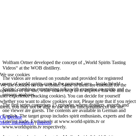
Wolfram Ortner developed the concept of „World Spirits Tasting
Videos“ at the WOB distillery.
We use cookies
The videos are released on youtube and provided for registered
users of world-spirits.com in the protected area. ‚Inside World
We use cookies on our website. Some of them are essential for the
Spirits‘ combines entertaining talks with expertise on spirits and
operation of the site, while others help us to improve this site and the
sensory analyses.
user experience (tracking cookies). You can decide for yourself
whether you want to allow cookies or not. Please note that if you reject
The first series comprises 15 episodes where distillers, experts and
them, you may not be able to use all the functionalities of the site.
one viewer are guests. The contents are available in German and
English. The target group includes spirit enthusiasts, experts and the
Ok
Decline
catering trade. Exclusively at www.world-spirits.tv or
More information
|
Imprint
www.worldspirits.tv respectively.