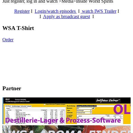
Just register, log in and watch >Media>Inside World Spirits
Register
I
Login/watch episodes
I
watch IWS Trailer
I
I
Apply as broadcast guest
I
WSA T-Shirt
Order
Partner