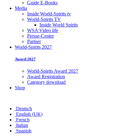
Guide E-Books
Media
Inside World-Spirits tv
World-Spirits TV
Inside World Spirits
WSA Video life
Presse-Center
Partner
World-Spirits 2027
Award 2027
World-Spirits Award 2027
Award Registration
Category download
Shop
Deutsch
English (UK)
French
Italian
Spanish