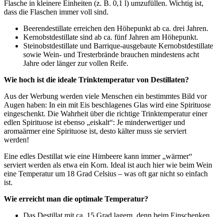
Flasche in kleinere Einheiten (z. B. 0,1 l) umzufüllen. Wichtig ist,
dass die Flaschen immer voll sind.
Beerendestillate erreichen den Höhepunkt ab ca. drei Jahren.
Kernobstdestillate sind ab ca. fünf Jahren am Höhepunkt.
Steinobstdestillate und Barrique-ausgebaute Kernobstdestillate
sowie Wein- und Tresterbrände brauchen mindestens acht
Jahre oder länger zur vollen Reife.
Wie hoch ist die ideale Trinktemperatur von Destillaten?
Aus der Werbung werden viele Menschen ein bestimmtes Bild vor
Augen haben: In ein mit Eis beschlagenes Glas wird eine Spirituose
eingeschenkt. Die Wahrheit über die richtige Trinktemperatur einer
edlen Spirituose ist ebenso „eiskalt“: Je minderwertiger und
aromaärmer eine Spirituose ist, desto kälter muss sie serviert
werden!
Eine edles Destillat wie eine Himbeere kann immer „wärmer“
serviert werden als etwa ein Korn. Ideal ist auch hier wie beim Wein
eine Temperatur um 18 Grad Celsius – was oft gar nicht so einfach
ist.
Wie erreicht man die optimale Temperatur?
Das Destillat mit ca. 15 Grad lagern, denn beim Einschenken