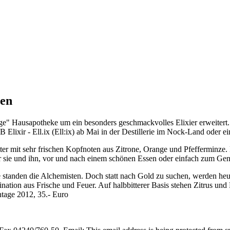
ben
ige" Hausapotheke um ein besonders geschmackvolles Elixier erweitert
lixir - Ell.ix (Ell:ix) ab Mai in der Destillerie im Nock-Land oder 
ter mit sehr frischen Kopfnoten aus Zitrone, Orange und Pfefferminz
 sie und ihn, vor und nach einem schönen Essen oder einfach zum Gen
te standen die Alchemisten. Doch statt nach Gold zu suchen, werden heu
ination aus Frische und Feuer. Auf halbbitterer Basis stehen Zitrus un
intage 2012, 35.- Euro