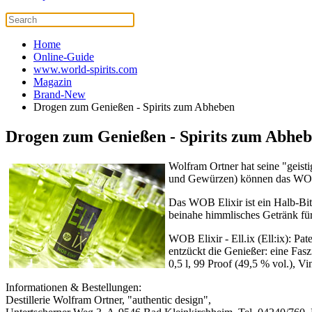
Home
Online-Guide
www.world-spirits.com
Magazin
Brand-New
Drogen zum Genießen - Spirits zum Abheben
Drogen zum Genießen - Spirits zum Abhe
Wolfram Ortner hat seine "geist
und Gewürzen) können das WOB E
Das WOB Elixir ist ein Halb-Bit
beinahe himmlisches Getränk für
WOB Elixir - Ell.ix (Ell:ix): Pa
entzückt die Genießer: eine Fasz
0,5 l, 99 Proof (49,5 % vol.), V
Informationen & Bestellungen:
Destillerie Wolfram Ortner, "authentic design",