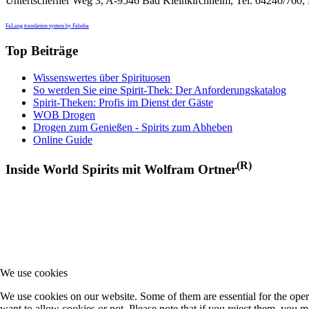
Untertscherner Weg 3, A-9546 Bad Kleinkirchheim, Tel. 04240/760,
FaLang translation system by Faboba
Top Beiträge
Wissenswertes über Spirituosen
So werden Sie eine Spirit-Thek: Der Anforderungskatalog
Spirit-Theken: Profis im Dienst der Gäste
WOB Drogen
Drogen zum Genießen - Spirits zum Abheben
Online Guide
(R)
Inside World Spirits mit Wolfram Ortner
We use cookies
We use cookies on our website. Some of them are essential for the opera
want to allow cookies or not. Please note that if you reject them, you may