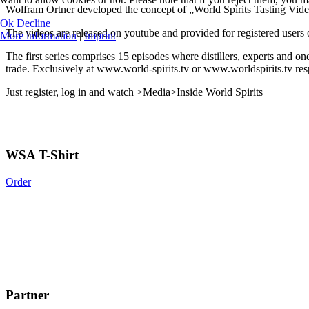
Wolfram Ortner developed the concept of „World Spirits Tasting Vide
Ok
Decline
The videos are released on youtube and provided for registered users of
More information
|
Imprint
The first series comprises 15 episodes where distillers, experts and on
trade. Exclusively at www.world-spirits.tv or www.worldspirits.tv res
Just register, log in and watch >Media>Inside World Spirits
WSA T-Shirt
Order
Partner