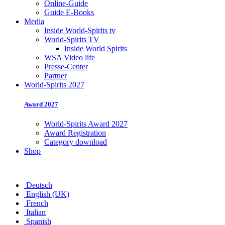
Online-Guide
Guide E-Books
Media
Inside World-Spirits tv
World-Spirits TV
Inside World Spirits
WSA Video life
Presse-Center
Partner
World-Spirits 2027
Award 2027
World-Spirits Award 2027
Award Registration
Category download
Shop
Deutsch
English (UK)
French
Italian
Spanish