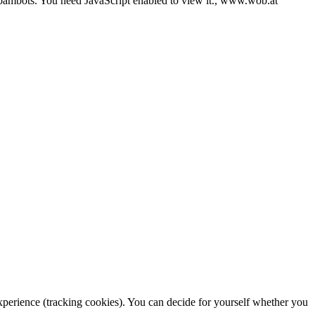
pambots. You need JavaScript enabled to view it.
, www.wob.at
 experience (tracking cookies). You can decide for yourself whether you