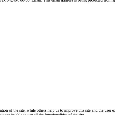
 Fax 04240/760-50, Email:
This email address is being protected from s
tion of the site, while others help us to improve this site and the user
 not be able to use all the functionalities of the site.