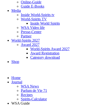
Online-Guide
Guide E-Books
Media
Inside World-Spirits tv
World-Spirits TV
Inside World Spirits
WSA Video life
Presse-Center
Partner
World-Spirits 2027
Award 2027
World-Spirits Award 2027
Award Registration
Category download
Shop
Home
Journal
WSA News
Parfum de Vie 71
Recipes
Spirits-Calculator
WSA Guide