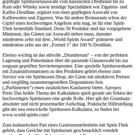
gepflegte Spirituosenauswahl vom klassischen Obstbrand bis zu
Rum oder Whisky sowie trendige Spezialitäten wie Zigarren- und
Kaffee-Destillate, ergänzt von einer gepflegten Auswahl von
Kaffeesorten und Zigarren. Was für andere Restaurants schon der
Gipfel eines hochwertigen Angebots sein mag, ist für eine Spirit-
Thek bestenfalls Standard. Denn 50 Produkte sind das vorgegebene
Minimum, das Gästen zur Auswahl stehen muss, darunter
mindestens zehn mit dem „World-Spirits Award“ prämierte und
mindestens zehn aus der „Formel 1“ der 100 % Destillate.
Ebenso wichtig ist das stilvolle „Drumherum“ – von der perfekten
Lagerung und Präsentation über die passende Glasauswahl bis zur
sorgsam geprüften Serviertemperatur. Eine spezielle Spirituosenkarte
mit Zusatzinformationen zu den Produkten gehört ebenso zum
Service wie ein Spirituosen-Shop, der Gäste mit attraktiven Preisen
und sorgfältig zusammengestellten Degustations-Sets
(„Parfümerien“) einen zusätzlichen Kaufanreiz bietet. Apropos
Preis: Das heikle Thema der Kalkulation spielt gerade am Sektor der
hochwertigen Spirituosen eine große Rolle. Hier gilt der Grundsatz:
absoluter und nicht prozentueller Aufschlag. Praktische Hilfestellung
gibt der neu entwickelte Spirituosen-Kalkulator, zu finden bei
www.world-spirits.com!
Zum kulinarischen Part eines Gastronomiebetriebs mit Spirit-Thek
gehört, dass Gerichte mit Spirituosen geschmacklich veredelt