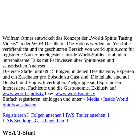
Wolfram Ortner entwickelt das Konzept der „World-Spirits Tasting
Videos“ in der WOB Destillerie. Die Videos werden auf YouTube
veröffentlicht und im geschützten Bereich von world-spirits.com für
registrierte Nutzer bereitgestellt. Inside World-Spirits kombiniert
unterhaltsame Talks mit Fachwissen über Spirituosen und
sensorischen Analysen.
Die erste Staffel umfaßt 15 Folgen, in denen Destillateure, Experten
und ein Zuschauer pro Episode zu Gast sind. Die Inhalte sind auf
Deutsch und Englisch verfügbar. Zielgruppe sind Spirituosen-
Interessierte, Fachleute und die Gastronomie. Exklusiv auf
www.world-spirits.tv
bzw.
www.worldspirits.tv
Einfach registrieren, einloggen und unter
> Media >Inside World
Spirits anschauen
.
Registrieren
I
Folgen ansehen
I
IWS Trailer ansehen I
I
Als Sendungs-Gast bewerben
I
WSA T-Shirt