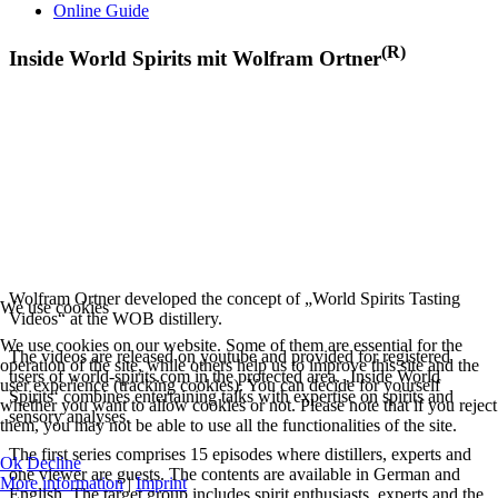
Online Guide
(R)
Inside World Spirits mit Wolfram Ortner
Wolfram Ortner developed the concept of „World Spirits Tasting
We use cookies
Videos“ at the WOB distillery.
We use cookies on our website. Some of them are essential for the
The videos are released on youtube and provided for registered
operation of the site, while others help us to improve this site and the
users of world-spirits.com in the protected area. ‚Inside World
user experience (tracking cookies). You can decide for yourself
Spirits‘ combines entertaining talks with expertise on spirits and
whether you want to allow cookies or not. Please note that if you reject
sensory analyses.
them, you may not be able to use all the functionalities of the site.
The first series comprises 15 episodes where distillers, experts and
Ok
Decline
one viewer are guests. The contents are available in German and
More information
|
Imprint
English. The target group includes spirit enthusiasts, experts and the