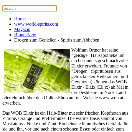
Home
www.world-spirits.com
Magazin
Brand-New
Drogen zum Genießen - Spirits zum Abheben
Wolfram Ortner hat seine
"geistige" Hausapotheke um
ein besonders geschmackvolles
Elixier erweitert. Freunde von
"Drogen" (Spirituosen aus
getrockneten Heilkräutern und
Gewürzen) können das WOB
Elixir - Ell.ix (Ell:ix) ab Mai in
der Destillerie im Nock-Land
oder einfach über den Online-Shop auf der Website www.wob.at
erwerben.
Das WOB Elixir ist ein Halb-Bitter mit sehr frischen Kopfnoten aus
Zitrone, Orange und Pfefferminze. Die warme Basis stammt von
Muskatnuss, Nelke und Zimt. Ein beinahe himmlisches Getränk für
sie und ihn, vor und nach einem schönen Essen oder einfach zum