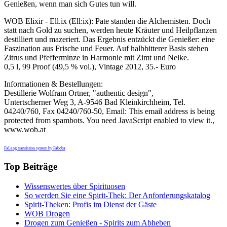
Genießen, wenn man sich Gutes tun will.
WOB Elixir - Ell.ix (Ell:ix): Pate standen die Alchemisten. Doch
statt nach Gold zu suchen, werden heute Kräuter und Heilpflanzen
destilliert und mazeriert. Das Ergebnis entzückt die Genießer: eine
Faszination aus Frische und Feuer. Auf halbbitterer Basis stehen
Zitrus und Pfefferminze in Harmonie mit Zimt und Nelke.
0,5 l, 99 Proof (49,5 % vol.), Vintage 2012, 35.- Euro
Informationen & Bestellungen:
Destillerie Wolfram Ortner, "authentic design",
Untertscherner Weg 3, A-9546 Bad Kleinkirchheim, Tel.
04240/760, Fax 04240/760-50, Email:
This email address is being
protected from spambots. You need JavaScript enabled to view it.
,
www.wob.at
FaLang translation system by Faboba
Top Beiträge
Wissenswertes über Spirituosen
So werden Sie eine Spirit-Thek: Der Anforderungskatalog
Spirit-Theken: Profis im Dienst der Gäste
WOB Drogen
Drogen zum Genießen - Spirits zum Abheben