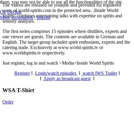
them, you may not be able to use all the functionalities of the site.
The videos are released on youtube and provided for registered
users of world-spirits.com in the protected area. ‚Inside World
Ok
Decline
Spirits‘ combines entertaining talks with expertise on spirits and
More information
|
Imprint
sensory analyses.
The first series comprises 15 episodes where distillers, experts and
one viewer are guests. The contents are available in German and
English. The target group includes spirit enthusiasts, experts and the
catering trade. Exclusively at www.world-spirits.tv or
www.worldspirits.tv respectively.
Just register, log in and watch >Media>Inside World Spirits
Register
I
Login/watch episodes
I
watch IWS Trailer
I
I
Apply as broadcast guest
I
WSA T-Shirt
Order