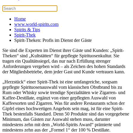
Home
www.world-spirits.com
Spirits & Tips
Spirit-Thek
Spirit-Theken: Profis im Dienst der Gäste
Sie sind die Experten im Dienst ihrer Gäste und Kunden: „Spirit-
Theken“ sind „Kultstätten“ für gepflegte Spirituosenkultur. Sie
tragen ein Qualitätssiegel, das nur nach Erfüllung strenger
Anforderungen vergeben wird – als Zeichen des hohen Standards
der Mitgliedsbetriebe, dem jeder Gast und Kunde vertrauen kann.
„Herzstück“ einer Spirit-Thek ist eine umfangreiche, sorgsam
gepflegte Spirituosenauswahl vom klassischen Obstbrand bis zu
Rum oder Whisky sowie trendige Spezialitäten wie Zigarren- und
Kaffee-Destillate, ergänzt von einer gepflegten Auswahl von
Kaffeesorten und Zigarren. Was für andere Restaurants schon der
Gipfel eines hochwertigen Angebots sein mag, ist für eine Spirit-
Thek bestenfalls Standard. Denn 50 Produkte sind das vorgegebene
Minimum, das Gästen zur Auswahl stehen muss, darunter
mindestens zehn mit dem „World-Spirits Award“ prämierte und
mindestens zehn aus der „Formel 1“ der 100 % Destillate.