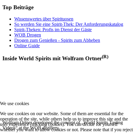
Top Beiträge
Wissenswertes über Spirituosen
So werden Sie eine Spirit-Thek: Der Anforderungskatalog
Spirit-Theken: Profis im Dienst der Gäste
WOB Drogen
Drogen zum Genießen - Spirits zum Abheben
Online Guide
(R)
Inside World Spirits mit Wolfram Ortner
We use cookies
We use cookies on our website. Some of them are essential for the
operation of the site, while others help us to improve this site and the
Wolfram Ortner developed the concept of „World Spirits Tasting
user experience (tracking cookies). You can decide for yourself
Videos“ at the WOB distillery.
whether you want to allow cookies or not. Please note that if you reject