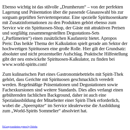
Ebenso wichtig ist das stilvolle „Drumherum“ – von der perfekten
Lagerung und Präsentation über die passende Glasauswahl bis zur
sorgsam geprüften Serviertemperatur. Eine spezielle Spirituosenkarte
mit Zusatzinformationen zu den Produkten gehört ebenso zum
Service wie ein Spirituosen-Shop, der Gäste mit attraktiven Preisen
und sorgfältig zusammengestellten Degustations-Sets
(„Parfümerien“) einen zusätzlichen Kaufanreiz bietet. Apropos
Preis: Das heikle Thema der Kalkulation spielt gerade am Sektor der
hochwertigen Spirituosen eine große Rolle. Hier gilt der Grundsatz:
absoluter und nicht prozentueller Aufschlag. Praktische Hilfestellung
gibt der neu entwickelte Spirituosen-Kalkulator, zu finden bei
www.world-spirits.com!
Zum kulinarischen Part eines Gastronomiebetriebs mit Spirit-Thek
gehört, dass Gerichte mit Spirituosen geschmacklich veredelt
werden. Regelmäßige Präsentationen und Degustationen sowie
Fachexkursionen sind weitere Standards. Dies alles verlangt einen
gebührenden fachlichen Background, daher ist auch eine
Spezialausbildung der Mitarbeiter einer Spirit-Thek erforderlich,
wobei die „Speerspitze“ im Service idealerweise die Ausbildung
zum „World-Spirits Sommelier“ absolviert hat.
FaLang translation system by Faboba