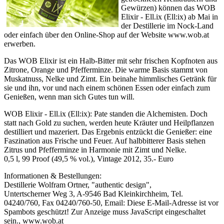
Gewürzen) können das WOB
Elixir - Ell.ix (Ell:ix) ab Mai in
der Destillerie im Nock-Land
oder einfach über den Online-Shop auf der Website www.wob.at
erwerben.
Das WOB Elixir ist ein Halb-Bitter mit sehr frischen Kopfnoten aus
Zitrone, Orange und Pfefferminze. Die warme Basis stammt von
Muskatnuss, Nelke und Zimt. Ein beinahe himmlisches Getränk für
sie und ihn, vor und nach einem schönen Essen oder einfach zum
Genießen, wenn man sich Gutes tun will.
WOB Elixir - Ell.ix (Ell:ix): Pate standen die Alchemisten. Doch
statt nach Gold zu suchen, werden heute Kräuter und Heilpflanzen
destilliert und mazeriert. Das Ergebnis entzückt die Genießer: eine
Faszination aus Frische und Feuer. Auf halbbitterer Basis stehen
Zitrus und Pfefferminze in Harmonie mit Zimt und Nelke.
0,5 l, 99 Proof (49,5 % vol.), Vintage 2012, 35.- Euro
Informationen & Bestellungen:
Destillerie Wolfram Ortner, "authentic design",
Untertscherner Weg 3, A-9546 Bad Kleinkirchheim, Tel.
04240/760, Fax 04240/760-50, Email:
Diese E-Mail-Adresse ist vor
Spambots geschützt! Zur Anzeige muss JavaScript eingeschaltet
sein.
, www.wob.at