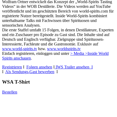
Wolfram Ortner entwickelt das Konzept der „World-Spirits Tasting
Videos“ in der WOB Destillerie. Die Videos werden auf YouTube
veröffentlicht und im geschützten Bereich von world-spirits.com für
registrierte Nutzer bereitgestellt. Inside World-Spirits kombiniert
unterhaltsame Talks mit Fachwissen über Spirituosen und
sensorischen Analysen.
Die erste Staffel umfaßt 15 Folgen, in denen Destillateure, Experten
und ein Zuschauer pro Episode zu Gast sind. Die Inhalte sind auf
Deutsch und Englisch verfügbar. Zielgruppe sind Spirituosen-
Interessierte, Fachleute und die Gastronomie. Exklusiv auf
www.world-spirits.tv
bzw.
www.worldspirits.tv
Einfach registrieren, einloggen und unter
> Media >Inside World
Spirits anschauen
.
Registrieren
I
Folgen ansehen
I
IWS Trailer ansehen I
I
Als Sendungs-Gast bewerben
I
WSA T-Shirt
Bestellen