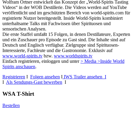
Wolfram Ortner entwickelt das Konzept der „World-Spirits Tasting
Videos“ in der WOB Destillerie. Die Videos werden auf YouTube
veröffentlicht und im geschützten Bereich von world-spirits.com für
registrierte Nutzer bereitgestellt. Inside World-Spirits kombiniert
unterhaltsame Talks mit Fachwissen über Spirituosen und
sensorischen Analysen.
Die erste Staffel umfaßt 15 Folgen, in denen Destillateure, Experten
und ein Zuschauer pro Episode zu Gast sind. Die Inhalte sind auf
Deutsch und Englisch verfügbar. Zielgruppe sind Spirituosen-
Interessierte, Fachleute und die Gastronomie. Exklusiv auf
www.world-spirits.tv
bzw.
www.worldspirits.tv
Einfach registrieren, einloggen und unter
> Media >Inside World
Spirits anschauen
.
Registrieren
I
Folgen ansehen
I
IWS Trailer ansehen I
I
Als Sendungs-Gast bewerben
I
WSA T-Shirt
Bestellen