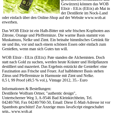
Gewürzen) können das WOB
Elixir - Ell.ix (Ell:ix) ab Mai in
der Destillerie im Nock-Land
oder einfach über den Online-Shop auf der Website www.wob.at
erwerben.
Das WOB Elixir ist ein Halb-Bitter mit sehr frischen Kopfnoten aus
Zitrone, Orange und Pfefferminze. Die warme Basis stammt von
Muskatnuss, Nelke und Zimt. Ein beinahe himmlisches Getränk für
sie und ihn, vor und nach einem schönen Essen oder einfach zum
Genießen, wenn man sich Gutes tun will.
WOB Elixir - Ell.ix (Ell:ix): Pate standen die Alchemisten. Doch
statt nach Gold zu suchen, werden heute Kräuter und Heilpflanzen
destilliert und mazeriert. Das Ergebnis entzückt die Genießer: eine
Faszination aus Frische und Feuer. Auf halbbitterer Basis stehen
Zitrus und Pfefferminze in Harmonie mit Zimt und Nelke.
0,5 l, 99 Proof (49,5 % vol.), Vintage 2012, 35.- Euro
Informationen & Bestellungen:
Destillerie Wolfram Ortner, "authentic design",
Untertscherner Weg 3, A-9546 Bad Kleinkirchheim, Tel.
04240/760, Fax 04240/760-50, Email:
Diese E-Mail-Adresse ist vor
Spambots geschützt! Zur Anzeige muss JavaScript eingeschaltet
sein.
, www.wob.at