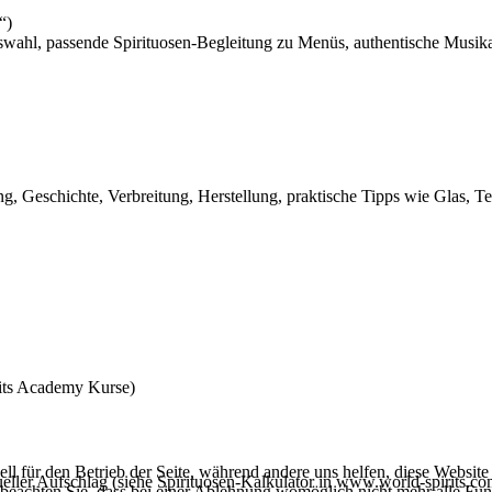
“)
l, passende Spirituosen-Begleitung zu Menüs, authentische Musika
, Geschichte, Verbreitung, Herstellung, praktische Tipps wie Glas, Tem
rits Academy Kurse)
ell für den Betrieb der Seite, während andere uns helfen, diese Websit
tueller Aufschlag (siehe Spirituosen-Kalkulator in www.world-spirits.co
 beachten Sie, dass bei einer Ablehnung womöglich nicht mehr alle Funk