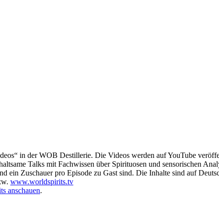
deos“ in der WOB Destillerie. Die Videos werden auf YouTube veröffen
nterhaltsame Talks mit Fachwissen über Spirituosen und sensorischen Anal
und ein Zuschauer pro Episode zu Gast sind. Die Inhalte sind auf Deutsc
zw.
www.worldspirits.tv
its anschauen
.