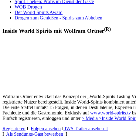
Spirit-Theken: Profis im Dienst der Gäste
WOB Drogen
Der World-Spirits Award
Drogen zum Genießen - Spirits zum Abheben
(R)
Inside World Spirits mit Wolfram Ortner
Wolfram Ortner entwickelt das Konzept der „World-Spirits Tasting Vi
registrierte Nutzer bereitgestellt. Inside World-Spirits kombiniert u
Die erste Staffel umfaßt 15 Folgen, in denen Destillateure, Experten 
Fachleute und die Gastronomie. Exklusiv auf
www.world-spirits.tv
b
Einfach registrieren, einloggen und unter
> Media >Inside World Spir
Registrieren
I
Folgen ansehen
I
IWS Trailer ansehen I
I
Als Sendungs-Gast bewerben
I