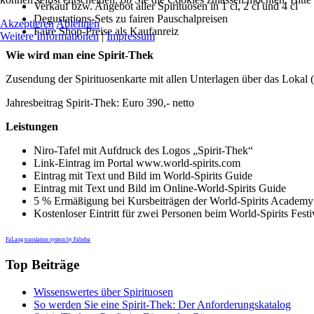
Verkauf bzw. Angebot aller Spirituosen in 1 cl, 2 cl und 4 cl
Degustations-Sets zu fairen Pauschalpreisen
Akzeptieren
Ablehnen
Faire Shop-Preise als Kaufanreiz
Weitere Informationen
|
Impressum
Wie wird man eine Spirit-Thek
Zusendung der Spirituosenkarte mit allen Unterlagen über das Lokal (B
Jahresbeitrag Spirit-Thek: Euro 390,- netto
Leistungen
Niro-Tafel mit Aufdruck des Logos „Spirit-Thek“
Link-Eintrag im Portal www.world-spirits.com
Eintrag mit Text und Bild im World-Spirits Guide
Eintrag mit Text und Bild im Online-World-Spirits Guide
5 % Ermäßigung bei Kursbeiträgen der World-Spirits Academy
Kostenloser Eintritt für zwei Personen beim World-Spirits Fest
FaLang translation system by Faboba
Top Beiträge
Wissenswertes über Spirituosen
So werden Sie eine Spirit-Thek: Der Anforderungskatalog