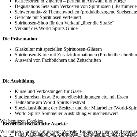
Kaffeesorten & Zigarren – perfekt in Auswahl und Pflege
Degustations-Sets zum Verkosten von Spirituosen („Parfümerie
Schwerpunkt- & Themenwochen (produktbezogene Speisenauswah
Gerichte mit Spirituosen verfeinert
Spirituosen-Shop für den Verkauf „über die Straße“
Verkauf des World-Spirits Guide
Die Präsentation
Glaskultur mit speziellen Spirituosen-Gläsern
Spirituosen-Karte mit Zusatzinformationen (Produktbeschreibung
Auswahl von Fachbüchern und Zeitschriften
Die Ausbildung
Kurse und Verkostungen für Gäste
Studienreisen bzw. Brennereibesichtigungen etc. mit Essen
Teilnahme am World-Spirits Festival
Spezialausbildung der Besitzer und der Mitarbeiter (World-Spi
World-Spirits Sommelier-Ausbildung wünschenswert
Wir benutzen Cookies
Betriebswirtschaftliche Aspekte
Wir nutzen Cookies auf unserer Website. Einige von ihnen sind essenzi
Faire Kalkulation bei Spirituosen – absoluter und nicht prozen
können selbst entscheiden, ob Sie die Cookies zulassen möchten. Bitte