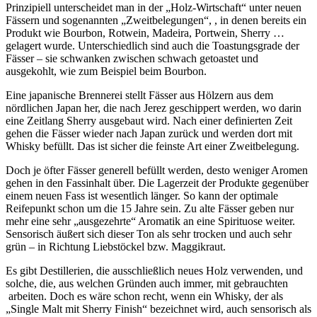
Prinzipiell unterscheidet man in der „Holz-Wirtschaft“ unter neuen
Fässern und sogenannten „Zweitbelegungen“, , in denen bereits ein
Produkt wie Bourbon, Rotwein, Madeira, Portwein, Sherry …
gelagert wurde. Unterschiedlich sind auch die Toastungsgrade der
Fässer – sie schwanken zwischen schwach getoastet und
ausgekohlt, wie zum Beispiel beim Bourbon.
Eine japanische Brennerei stellt Fässer aus Hölzern aus dem
nördlichen Japan her, die nach Jerez geschippert werden, wo darin
eine Zeitlang Sherry ausgebaut wird. Nach einer definierten Zeit
gehen die Fässer wieder nach Japan zurück und werden dort mit
Whisky befüllt. Das ist sicher die feinste Art einer Zweitbelegung.
Doch je öfter Fässer generell befüllt werden, desto weniger Aromen
gehen in den Fassinhalt über. Die Lagerzeit der Produkte gegenüber
einem neuen Fass ist wesentlich länger. So kann der optimale
Reifepunkt schon um die 15 Jahre sein. Zu alte Fässer geben nur
mehr eine sehr „ausgezehrte“ Aromatik an eine Spirituose weiter.
Sensorisch äußert sich dieser Ton als sehr trocken und auch sehr
grün – in Richtung Liebstöckel bzw. Maggikraut.
Es gibt Destillerien, die ausschließlich neues Holz verwenden, und
solche, die, aus welchen Gründen auch immer, mit gebrauchten
arbeiten. Doch es wäre schon recht, wenn ein Whisky, der als
„Single Malt mit Sherry Finish“ bezeichnet wird, auch sensorisch als