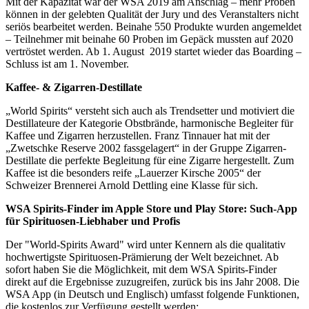
Mit der Kapazität war der WSA 2019 am Anschlag – mehr Proben
können in der gelebten Qualität der Jury und des Veranstalters nicht
seriös bearbeitet werden. Beinahe 550 Produkte wurden angemeldet
– Teilnehmer mit beinahe 60 Proben im Gepäck mussten auf 2020
vertröstet werden. Ab 1. August 2019 startet wieder das Boarding –
Schluss ist am 1. November.
Kaffee- & Zigarren-Destillate
„World Spirits“ versteht sich auch als Trendsetter und motiviert die
Destillateure der Kategorie Obstbrände, harmonische Begleiter für
Kaffee und Zigarren herzustellen. Franz Tinnauer hat mit der
„Zwetschke Reserve 2002 fassgelagert“ in der Gruppe Zigarren-
Destillate die perfekte Begleitung für eine Zigarre hergestellt. Zum
Kaffee ist die besonders reife „Lauerzer Kirsche 2005“ der
Schweizer Brennerei Arnold Dettling eine Klasse für sich.
WSA Spirits-Finder im Apple Store und Play Store: Such-App
für Spirituosen-Liebhaber und Profis
Der "World-Spirits Award" wird unter Kennern als die qualitativ
hochwertigste Spirituosen-Prämierung der Welt bezeichnet. Ab
sofort haben Sie die Möglichkeit, mit dem WSA Spirits-Finder
direkt auf die Ergebnisse zuzugreifen, zurück bis ins Jahr 2008. Die
WSA App (in Deutsch und Englisch) umfasst folgende Funktionen,
die kostenlos zur Verfügung gestellt werden: