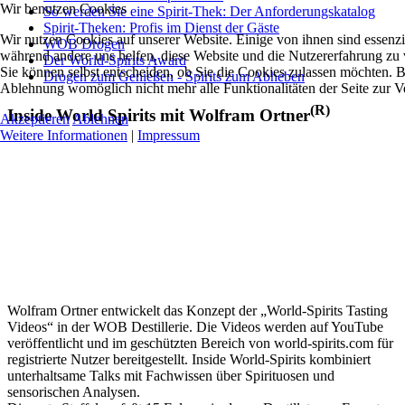
Wir benutzen Cookies
So werden Sie eine Spirit-Thek: Der Anforderungskatalog
Spirit-Theken: Profis im Dienst der Gäste
Wir nutzen Cookies auf unserer Website. Einige von ihnen sind essenzie
WOB Drogen
während andere uns helfen, diese Website und die Nutzererfahrung zu 
Der World-Spirits Award
Sie können selbst entscheiden, ob Sie die Cookies zulassen möchten. Bi
Drogen zum Genießen - Spirits zum Abheben
Ablehnung womöglich nicht mehr alle Funktionalitäten der Seite zur V
(R)
Inside World Spirits mit Wolfram Ortner
Akzeptieren
Ablehnen
Weitere Informationen
|
Impressum
Wolfram Ortner entwickelt das Konzept der „World-Spirits Tasting
Videos“ in der WOB Destillerie. Die Videos werden auf YouTube
veröffentlicht und im geschützten Bereich von world-spirits.com für
registrierte Nutzer bereitgestellt. Inside World-Spirits kombiniert
unterhaltsame Talks mit Fachwissen über Spirituosen und
sensorischen Analysen.