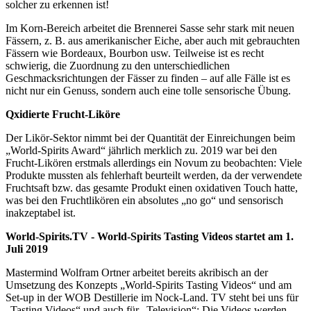
solcher zu erkennen ist!
Im Korn-Bereich arbeitet die Brennerei Sasse sehr stark mit neuen
Fässern, z. B. aus amerikanischer Eiche, aber auch mit gebrauchten
Fässern wie Bordeaux, Bourbon usw. Teilweise ist es recht
schwierig, die Zuordnung zu den unterschiedlichen
Geschmacksrichtungen der Fässer zu finden – auf alle Fälle ist es
nicht nur ein Genuss, sondern auch eine tolle sensorische Übung.
Qxidierte Frucht-Liköre
Der Likör-Sektor nimmt bei der Quantität der Einreichungen beim
„World-Spirits Award“ jährlich merklich zu. 2019 war bei den
Frucht-Likören erstmals allerdings ein Novum zu beobachten: Viele
Produkte mussten als fehlerhaft beurteilt werden, da der verwendete
Fruchtsaft bzw. das gesamte Produkt einen oxidativen Touch hatte,
was bei den Fruchtlikören ein absolutes „no go“ und sensorisch
inakzeptabel ist.
World-Spirits.TV - World-Spirits Tasting Videos startet am 1.
Juli 2019
Mastermind Wolfram Ortner arbeitet bereits akribisch an der
Umsetzung des Konzepts „World-Spirits Tasting Videos“ und am
Set-up in der WOB Destillerie im Nock-Land. TV steht bei uns für
„Tasting Videos“ und auch für „Television“: Die Videos werden