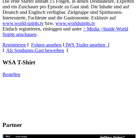
Die erste Staffel umfaßt 15 Folgen, in denen Destillateure, Experten
und ein Zuschauer pro Episode zu Gast sind. Die Inhalte sind auf
Deutsch und Englisch verfügbar. Zielgruppe sind Spirituosen-
Interessierte, Fachleute und die Gastronomie. Exklusiv auf
www.world-spirits.tv
bzw.
www.worldspirits.tv
Einfach registrieren, einloggen und unter
> Media >Inside World
Spirits anschauen
.
Registrieren
I
Folgen ansehen
I
IWS Trailer ansehen I
I
Als Sendungs-Gast bewerben
I
WSA T-Shirt
Bestellen
Partner