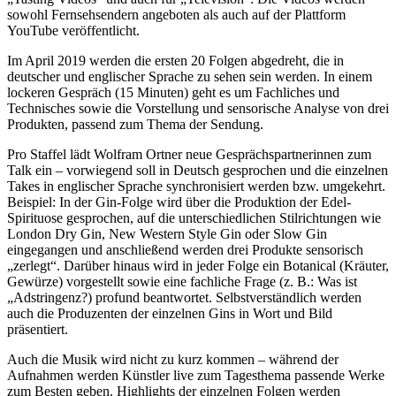
sowohl Fernsehsendern angeboten als auch auf der Plattform
YouTube veröffentlicht.
Im April 2019 werden die ersten 20 Folgen abgedreht, die in
deutscher und englischer Sprache zu sehen sein werden. In einem
lockeren Gespräch (15 Minuten) geht es um Fachliches und
Technisches sowie die Vorstellung und sensorische Analyse von drei
Produkten, passend zum Thema der Sendung.
Pro Staffel lädt Wolfram Ortner neue Gesprächspartnerinnen zum
Talk ein – vorwiegend soll in Deutsch gesprochen und die einzelnen
Takes in englischer Sprache synchronisiert werden bzw. umgekehrt.
Beispiel: In der Gin-Folge wird über die Produktion der Edel-
Spirituose gesprochen, auf die unterschiedlichen Stilrichtungen wie
London Dry Gin, New Western Style Gin oder Slow Gin
eingegangen und anschließend werden drei Produkte sensorisch
„zerlegt“. Darüber hinaus wird in jeder Folge ein Botanical (Kräuter,
Gewürze) vorgestellt sowie eine fachliche Frage (z. B.: Was ist
„Adstringenz?) profund beantwortet. Selbstverständlich werden
auch die Produzenten der einzelnen Gins in Wort und Bild
präsentiert.
Auch die Musik wird nicht zu kurz kommen – während der
Aufnahmen werden Künstler live zum Tagesthema passende Werke
zum Besten geben. Highlights der einzelnen Folgen werden