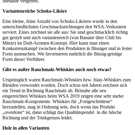
Medaille vergeben.
Variantenreiche Schoko-Liköre
Eine kleine, feine Anzahl von Schoko-Likören wurde in den
unterschiedlichsten Geschmacksrichtungen den WSA-Verkostern
serviert. Eines zeichnet sie alle aus: Sie sind geschmacklich richtig
gut gestylt und auch variantenreich (von Banane über Chili bis
Minze) im Duft-Aromen-Konzept. Hier kann man einen
Konkurrenzkampf zwischen den Produkten in flüssiger und in fester
Form ausmachen. Wir favorisieren natürlich die flüssig-geistige
Form dieser Verführer.
Gibt es außer Rauchmalz-Whiskies auch noch etwas?
Ursprünglich waren Rauchmalz-Whiskies bzw. Islay-Whiskies zum
Blenden verwendet worden. Doch schon seit Jahren zeichnet sich
ein Trend in Richtung Rauchmalz ab. Beinahe alle neu
eingereichten Whiskies beim WSA 2019 zeigen eine sehr starke
Rauchmalz-Komponente. Whiskies für „Fortgeschrittene“
herzustellen, mag in Ordnung sein, doch wenn das Produkt
„overdone“ ist, dann schlägt das Qualitätspendel in die falsche
Richtung und der Trinkgenuss leidet.
Holz in allen Varianten