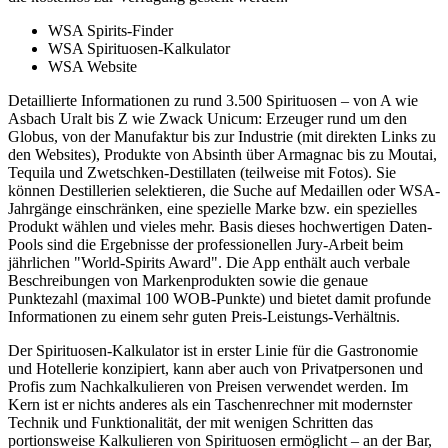
WSA Spirits-Finder
WSA Spirituosen-Kalkulator
WSA Website
Detaillierte Informationen zu rund 3.500 Spirituosen – von A wie
Asbach Uralt bis Z wie Zwack Unicum: Erzeuger rund um den
Globus, von der Manufaktur bis zur Industrie (mit direkten Links zu
den Websites), Produkte von Absinth über Armagnac bis zu Moutai,
Tequila und Zwetschken-Destillaten (teilweise mit Fotos). Sie
können Destillerien selektieren, die Suche auf Medaillen oder WSA-
Jahrgänge einschränken, eine spezielle Marke bzw. ein spezielles
Produkt wählen und vieles mehr. Basis dieses hochwertigen Daten-
Pools sind die Ergebnisse der professionellen Jury-Arbeit beim
jährlichen "World-Spirits Award". Die App enthält auch verbale
Beschreibungen von Markenprodukten sowie die genaue
Punktezahl (maximal 100 WOB-Punkte) und bietet damit profunde
Informationen zu einem sehr guten Preis-Leistungs-Verhältnis.
Der Spirituosen-Kalkulator ist in erster Linie für die Gastronomie
und Hotellerie konzipiert, kann aber auch von Privatpersonen und
Profis zum Nachkalkulieren von Preisen verwendet werden. Im
Kern ist er nichts anderes als ein Taschenrechner mit modernster
Technik und Funktionalität, der mit wenigen Schritten das
portionsweise Kalkulieren von Spirituosen ermöglicht – an der Bar,