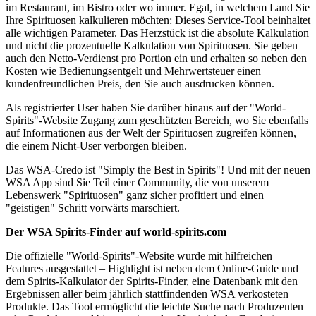
im Restaurant, im Bistro oder wo immer. Egal, in welchem Land Sie
Ihre Spirituosen kalkulieren möchten: Dieses Service-Tool beinhaltet
alle wichtigen Parameter. Das Herzstück ist die absolute Kalkulation
und nicht die prozentuelle Kalkulation von Spirituosen. Sie geben
auch den Netto-Verdienst pro Portion ein und erhalten so neben den
Kosten wie Bedienungsentgelt und Mehrwertsteuer einen
kundenfreundlichen Preis, den Sie auch ausdrucken können.
Als registrierter User haben Sie darüber hinaus auf der "World-
Spirits"-Website Zugang zum geschützten Bereich, wo Sie ebenfalls
auf Informationen aus der Welt der Spirituosen zugreifen können,
die einem Nicht-User verborgen bleiben.
Das WSA-Credo ist "Simply the Best in Spirits"! Und mit der neuen
WSA App sind Sie Teil einer Community, die von unserem
Lebenswerk "Spirituosen" ganz sicher profitiert und einen
"geistigen" Schritt vorwärts marschiert.
Der WSA Spirits-Finder auf world-spirits.com
Die offizielle "World-Spirits"-Website wurde mit hilfreichen
Features ausgestattet – Highlight ist neben dem Online-Guide und
dem Spirits-Kalkulator der Spirits-Finder, eine Datenbank mit den
Ergebnissen aller beim jährlich stattfindenden WSA verkosteten
Produkte. Das Tool ermöglicht die leichte Suche nach Produzenten