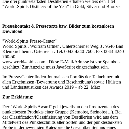
Die drei punktestärksten Destillerien erhalten weiters den Titel
"World-Spirits Distillery of the Year" in Gold, Silver und Bronze.
Pressekontakt & Pressetexte bzw. Bilder zum kostenlosen
Download
"World-Spirits Presse-Center"
World-Spirits . Wolfram Ortner . Untertscherner Weg 3 . 9546 Bad
Kleinkirchheim . Österreich . Tel. 0043-4240-760 . Fax 0043-4240-
760-50
www.world-spirits.com .
Diese E-Mail-Adresse ist vor Spambots
geschützt! Zur Anzeige muss JavaScript eingeschaltet sein.
Im Presse-Center finden Journalisten Porträts der Teilnehmer mit
allen Ergebnissen (Bewertung und Beschreibung) sowie Hitlisten
und Länderstatistiken des Awards 2019 – ab 22. März!
Zur Erklärung:
Der "World-Spirits Award" geht jeweils an den Produzenten des
punktebesten Produkts einer Gruppe (Kernobst, Steinobst ...). Bei
der Classification/Klassifizierung von Destillerien wird aus dem
Mittelwert des Punkteschnitts aller Sorten und der punktestärksten
Probe in der jeweiligen Kategorie die Gesamtbeurteilung eines