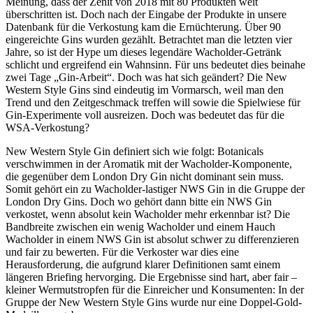
Meinung, dass der Zenit von 2018 mit 80 Produkten weit
überschritten ist. Doch nach der Eingabe der Produkte in unsere
Datenbank für die Verkostung kam die Ernüchterung. Über 90
eingereichte Gins wurden gezählt. Betrachtet man die letzten vier
Jahre, so ist der Hype um dieses legendäre Wacholder-Getränk
schlicht und ergreifend ein Wahnsinn. Für uns bedeutet dies beinahe
zwei Tage „Gin-Arbeit“. Doch was hat sich geändert? Die New
Western Style Gins sind eindeutig im Vormarsch, weil man den
Trend und den Zeitgeschmack treffen will sowie die Spielwiese für
Gin-Experimente voll ausreizen. Doch was bedeutet das für die
WSA-Verkostung?
New Western Style Gin definiert sich wie folgt: Botanicals
verschwimmen in der Aromatik mit der Wacholder-Komponente,
die gegenüber dem London Dry Gin nicht dominant sein muss.
Somit gehört ein zu Wacholder-lastiger NWS Gin in die Gruppe der
London Dry Gins. Doch wo gehört dann bitte ein NWS Gin
verkostet, wenn absolut kein Wacholder mehr erkennbar ist? Die
Bandbreite zwischen ein wenig Wacholder und einem Hauch
Wacholder in einem NWS Gin ist absolut schwer zu differenzieren
und fair zu bewerten. Für die Verkoster war dies eine
Herausforderung, die aufgrund klarer Definitionen samt einem
längeren Briefing hervorging. Die Ergebnisse sind hart, aber fair –
kleiner Wermutstropfen für die Einreicher und Konsumenten: In der
Gruppe der New Western Style Gins wurde nur eine Doppel-Gold-