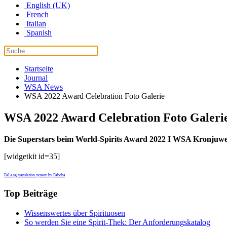
English (UK)
French
Italian
Spanish
Startseite
Journal
WSA News
WSA 2022 Award Celebration Foto Galerie
WSA 2022 Award Celebration Foto Galeri
Die Superstars beim
World-Spirits Award 2022 I WSA Kronjuwelen:
[widgetkit id=35]
FaLang translation system by Faboba
Top Beiträge
Wissenswertes über Spirituosen
So werden Sie eine Spirit-Thek: Der Anforderungskatalog