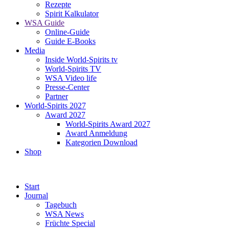
Rezepte
ichnung
Spirit Kalkulator
d-
WSA Guide
Online-Guide
lery“
Guide E-Books
n,
Media
Inside World-Spirits tv
World-Spirits TV
WSA Video life
er-
Presse-Center
Partner
lery“
World-Spirits 2027
Award 2027
World-Spirits Award 2027
Award Anmeldung
Kategorien Download
Shop
lery“
n.
Start
Journal
fizierung
Tagebuch
WSA News
Früchte Special