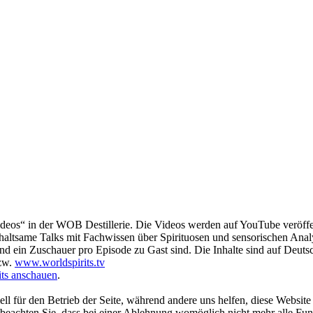
deos“ in der WOB Destillerie. Die Videos werden auf YouTube veröffen
nterhaltsame Talks mit Fachwissen über Spirituosen und sensorischen Anal
und ein Zuschauer pro Episode zu Gast sind. Die Inhalte sind auf Deutsc
zw.
www.worldspirits.tv
its anschauen
.
ell für den Betrieb der Seite, während andere uns helfen, diese Websit
 beachten Sie, dass bei einer Ablehnung womöglich nicht mehr alle Funk