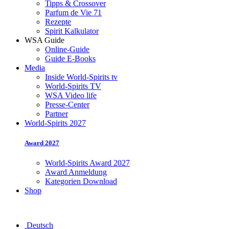
Tipps & Crossover
Parfum de Vie 71
ationale
Rezepte
Spirit Kalkulator
ortbestimmung
WSA Guide
Online-Guide
Guide E-Books
er,
Media
rn
Inside World-Spirits tv
World-Spirits TV
WSA Video life
ndung
Presse-Center
Partner
World-Spirits 2027
en
etingmaßnahmen
Award 2027
stützung
World-Spirits Award 2027
Award Anmeldung
d-
Kategorien Download
s“
Shop
ewerbsvorteile.
Deutsch