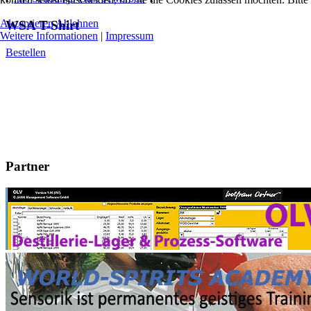
Akzeptieren
Ablehnen
WSA T-Shirt
Weitere Informationen
|
Impressum
Bestellen
Partner