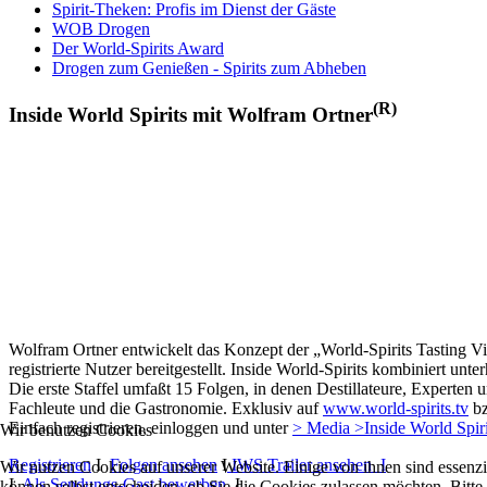
Spirit-Theken: Profis im Dienst der Gäste
WOB Drogen
Der World-Spirits Award
Drogen zum Genießen - Spirits zum Abheben
(R)
Inside World Spirits mit Wolfram Ortner
Wolfram Ortner entwickelt das Konzept der „World-Spirits Tasting Vi
registrierte Nutzer bereitgestellt. Inside World-Spirits kombiniert u
Die erste Staffel umfaßt 15 Folgen, in denen Destillateure, Experten 
Fachleute und die Gastronomie. Exklusiv auf
www.world-spirits.tv
b
Einfach registrieren, einloggen und unter
> Media >Inside World Spir
Wir benutzen Cookies
Registrieren
I
Folgen ansehen
I
IWS Trailer ansehen I
Wir nutzen Cookies auf unserer Website. Einige von ihnen sind essenzi
I
Als Sendungs-Gast bewerben
I
können selbst entscheiden, ob Sie die Cookies zulassen möchten. Bitte