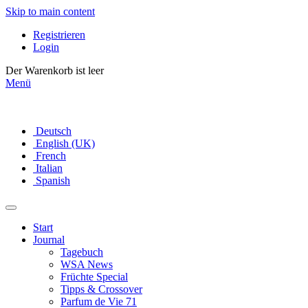
Skip to main content
lerien
en
Registrieren
Login
schiedlichen
Der Warenkorb ist leer
Menü
orien
iziert
rand
Deutsch
English (UK)
y
French
Italian
a
Spanish
Start
Journal
Tagebuch
n
WSA News
Früchte Special
Tipps & Crossover
Parfum de Vie 71