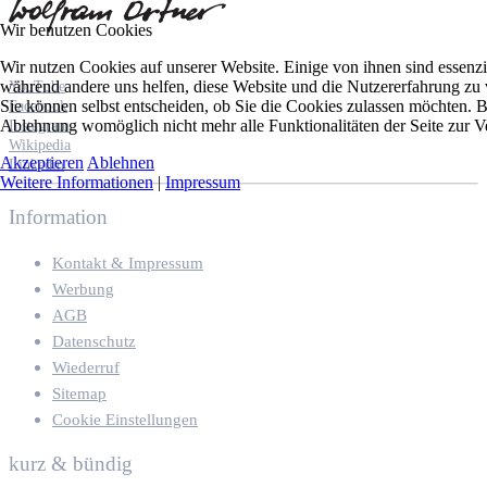
Wir benutzen Cookies
Wir nutzen Cookies auf unserer Website. Einige von ihnen sind essenzie
während andere uns helfen, diese Website und die Nutzererfahrung zu 
YouTube
Sie können selbst entscheiden, ob Sie die Cookies zulassen möchten. Bi
Facebook
Ablehnung womöglich nicht mehr alle Funktionalitäten der Seite zur V
Instagram
Wikipedia
Akzeptieren
Ablehnen
Linkedin
Weitere Informationen
|
Impressum
Information
Kontakt & Impressum
Werbung
AGB
Datenschutz
Wiederruf
Sitemap
Cookie Einstellungen
kurz & bündig