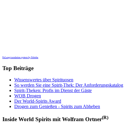
FaLang translation system by Faboba
Top Beiträge
Wissenswertes über Spirituosen
So werden Sie eine Spirit-Thek: Der Anforderungskatalog
Spirit-Theken: Profis im Dienst der Gäste
WOB Drogen
Der World-Spirits Award
Drogen zum Genießen - Spirits zum Abheben
(R)
Inside World Spirits mit Wolfram Ortner