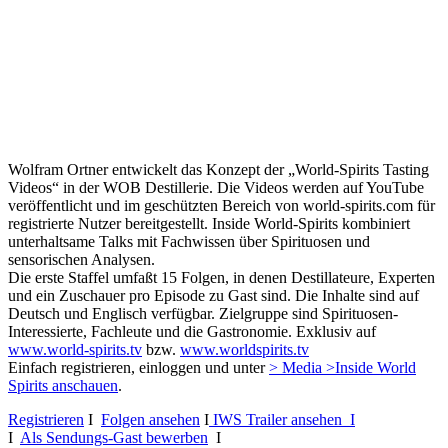
Wolfram Ortner entwickelt das Konzept der „World-Spirits Tasting
Videos“ in der WOB Destillerie. Die Videos werden auf YouTube
veröffentlicht und im geschützten Bereich von world-spirits.com für
registrierte Nutzer bereitgestellt. Inside World-Spirits kombiniert
unterhaltsame Talks mit Fachwissen über Spirituosen und
sensorischen Analysen.
Die erste Staffel umfaßt 15 Folgen, in denen Destillateure, Experten
und ein Zuschauer pro Episode zu Gast sind. Die Inhalte sind auf
Deutsch und Englisch verfügbar. Zielgruppe sind Spirituosen-
Interessierte, Fachleute und die Gastronomie. Exklusiv auf
www.world-spirits.tv
bzw.
www.worldspirits.tv
Einfach registrieren, einloggen und unter
> Media >Inside World
Spirits anschauen
.
Registrieren
I
Folgen ansehen
I
IWS Trailer ansehen I
I
Als Sendungs-Gast bewerben
I