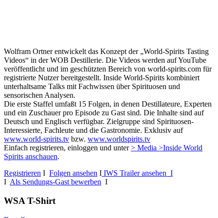
Wolfram Ortner entwickelt das Konzept der „World-Spirits Tasting
Videos“ in der WOB Destillerie. Die Videos werden auf YouTube
veröffentlicht und im geschützten Bereich von world-spirits.com für
registrierte Nutzer bereitgestellt. Inside World-Spirits kombiniert
unterhaltsame Talks mit Fachwissen über Spirituosen und
sensorischen Analysen.
Die erste Staffel umfaßt 15 Folgen, in denen Destillateure, Experten
und ein Zuschauer pro Episode zu Gast sind. Die Inhalte sind auf
Deutsch und Englisch verfügbar. Zielgruppe sind Spirituosen-
Interessierte, Fachleute und die Gastronomie. Exklusiv auf
www.world-spirits.tv
bzw.
www.worldspirits.tv
Einfach registrieren, einloggen und unter
> Media >Inside World
Spirits anschauen
.
Registrieren
I
Folgen ansehen
I
IWS Trailer ansehen I
I
Als Sendungs-Gast bewerben
I
WSA T-Shirt