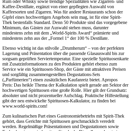
Rum oder Whisky sowie trendige Spezialitäten wie Zigarren- und
Kaffee-Destillate, ergänzt von einer gepflegten Auswahl von
Kaffeesorten und Zigarren. Was für andere Restaurants schon der
Gipfel eines hochwertigen Angebots sein mag, ist für eine Spirit-
Thek bestenfalls Standard. Denn 50 Produkte sind das vorgegebene
Minimum, das Gästen zur Auswahl stehen muss, darunter
mindestens zehn mit dem „World-Spirits Award“ prämierte und
mindestens zehn aus der „Formel 1“ der 100 % Destillate.
Ebenso wichtig ist das stilvolle „Drumherum“ – von der perfekten
Lagerung und Präsentation über die passende Glasauswahl bis zur
sorgsam geprüften Serviertemperatur. Eine spezielle Spirituosenkarte
mit Zusatzinformationen zu den Produkten gehört ebenso zum
Service wie ein Spirituosen-Shop, der Gäste mit attraktiven Preisen
und sorgfältig zusammengestellten Degustations-Sets
(„Parfümerien“) einen zusätzlichen Kaufanreiz bietet. Apropos
Preis: Das heikle Thema der Kalkulation spielt gerade am Sektor der
hochwertigen Spirituosen eine große Rolle. Hier gilt der Grundsatz:
absoluter und nicht prozentueller Aufschlag. Praktische Hilfestellung
gibt der neu entwickelte Spirituosen-Kalkulator, zu finden bei
www.world-spirits.com!
Zum kulinarischen Part eines Gastronomiebetriebs mit Spirit-Thek
gehört, dass Gerichte mit Spirituosen geschmacklich veredelt
werden. Regelmäßige Präsentationen und Degustationen sowie