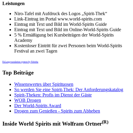
Leistungen
Niro-Tafel mit Aufdruck des Logos „Spirit-Thek“
Link-Eintrag im Portal www.world-spirits.com
Eintrag mit Text und Bild im World-Spirits Guide
Eintrag mit Text und Bild im Online-World-Spirits Guide
5 % Ermäßigung bei Kursbeiträgen der World-Spirits
Academy
Kostenloser Eintritt für zwei Personen beim World-Spirits
Festival an zwei Tagen
FaLang translation system by Faboba
Top Beiträge
Wissenswertes über Spirituosen
So werden Sie eine Spirit-Thek: Der Anforderungskatalog
Spirit-Theken: Profis im Dienst der Gäste
WOB Drogen
Der World-Spirits Award
Drogen zum Genießen - Spirits zum Abheben
(R)
Inside World Spirits mit Wolfram Ortner