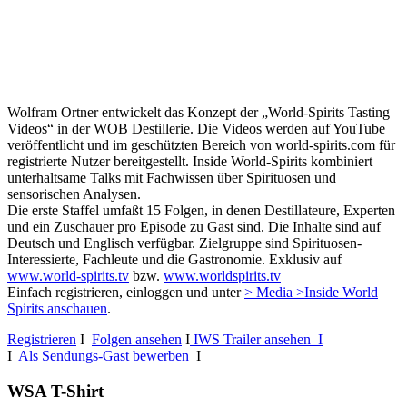
Wolfram Ortner entwickelt das Konzept der „World-Spirits Tasting
Videos“ in der WOB Destillerie. Die Videos werden auf YouTube
veröffentlicht und im geschützten Bereich von world-spirits.com für
registrierte Nutzer bereitgestellt. Inside World-Spirits kombiniert
unterhaltsame Talks mit Fachwissen über Spirituosen und
sensorischen Analysen.
Die erste Staffel umfaßt 15 Folgen, in denen Destillateure, Experten
und ein Zuschauer pro Episode zu Gast sind. Die Inhalte sind auf
Deutsch und Englisch verfügbar. Zielgruppe sind Spirituosen-
Interessierte, Fachleute und die Gastronomie. Exklusiv auf
www.world-spirits.tv
bzw.
www.worldspirits.tv
Einfach registrieren, einloggen und unter
> Media >Inside World
Spirits anschauen
.
Registrieren
I
Folgen ansehen
I
IWS Trailer ansehen I
I
Als Sendungs-Gast bewerben
I
WSA T-Shirt