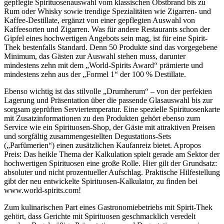
gepflegte Spirituosenauswahl vom klassischen Obstbrand bis zu
Rum oder Whisky sowie trendige Spezialitäten wie Zigarren- und
Kaffee-Destillate, ergänzt von einer gepflegten Auswahl von
Kaffeesorten und Zigarren. Was für andere Restaurants schon der
Gipfel eines hochwertigen Angebots sein mag, ist für eine Spirit-
Thek bestenfalls Standard. Denn 50 Produkte sind das vorgegebene
Minimum, das Gästen zur Auswahl stehen muss, darunter
mindestens zehn mit dem „World-Spirits Award“ prämierte und
mindestens zehn aus der „Formel 1“ der 100 % Destillate.
Ebenso wichtig ist das stilvolle „Drumherum“ – von der perfekten
Lagerung und Präsentation über die passende Glasauswahl bis zur
sorgsam geprüften Serviertemperatur. Eine spezielle Spirituosenkarte
mit Zusatzinformationen zu den Produkten gehört ebenso zum
Service wie ein Spirituosen-Shop, der Gäste mit attraktiven Preisen
und sorgfältig zusammengestellten Degustations-Sets
(„Parfümerien“) einen zusätzlichen Kaufanreiz bietet. Apropos
Preis: Das heikle Thema der Kalkulation spielt gerade am Sektor der
hochwertigen Spirituosen eine große Rolle. Hier gilt der Grundsatz:
absoluter und nicht prozentueller Aufschlag. Praktische Hilfestellung
gibt der neu entwickelte Spirituosen-Kalkulator, zu finden bei
www.world-spirits.com!
Zum kulinarischen Part eines Gastronomiebetriebs mit Spirit-Thek
gehört, dass Gerichte mit Spirituosen geschmacklich veredelt