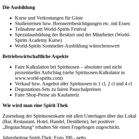
Die Ausbildung
Kurse und Verkostungen für Gäste
Studienreisen bzw. Brennereibesichtigungen etc. mit Essen
Teilnahme am World-Spirits Festival
Spezialausbildung der Besitzer und der Mitarbeiter (World-
Spirits Academy Kurse)
World-Spirits Sommelier-Ausbildung wünschenswert
Betriebswirtschaftliche Aspekte
Faire Kalkulation bei Spirituosen – absoluter und nicht
prozentueller Aufschlag (siehe Spirituosen-Kalkulator in
www.world-spirits.com)
Verkauf bzw. Angebot aller Spirituosen in 1 cl, 2 cl und 4 cl
Degustations-Sets zu fairen Pauschalpreisen
Faire Shop-Preise als Kaufanreiz
Wie wird man eine Spirit-Thek
Zusendung der Spirituosenkarte mit allen Unterlagen über das Lokal
(Bar, Restaurant, Hotel, Handel, Destillerie), bei positiver
„Begutachtung“ erhalten Sie einen Fragebogen zugeschickt.
Jahresbeitrag Spirit-Thek: Euro 390,- netto