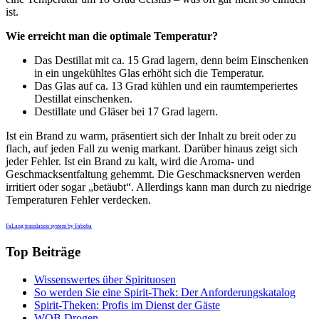
ist.
Wie erreicht man die optimale Temperatur?
Das Destillat mit ca. 15 Grad lagern, denn beim Einschenken
in ein ungekühltes Glas erhöht sich die Temperatur.
Das Glas auf ca. 13 Grad kühlen und ein raumtemperiertes
Destillat einschenken.
Destillate und Gläser bei 17 Grad lagern.
Ist ein Brand zu warm, präsentiert sich der Inhalt zu breit oder zu
flach, auf jeden Fall zu wenig markant. Darüber hinaus zeigt sich
jeder Fehler. Ist ein Brand zu kalt, wird die Aroma- und
Geschmacksentfaltung gehemmt. Die Geschmacksnerven werden
irritiert oder sogar „betäubt“. Allerdings kann man durch zu niedrige
Temperaturen Fehler verdecken.
FaLang translation system by Faboba
Top Beiträge
Wissenswertes über Spirituosen
So werden Sie eine Spirit-Thek: Der Anforderungskatalog
Spirit-Theken: Profis im Dienst der Gäste
WOB Drogen