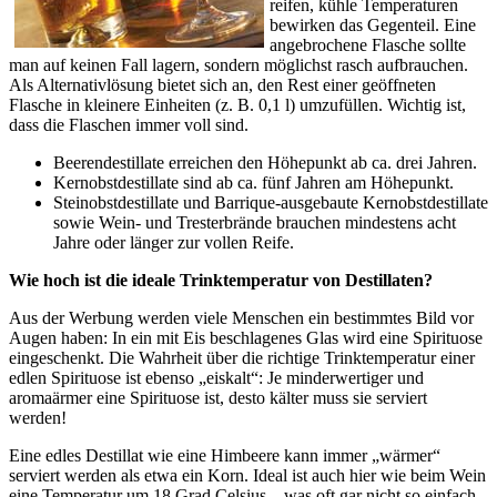
reifen, kühle Temperaturen
bewirken das Gegenteil. Eine
angebrochene Flasche sollte
man auf keinen Fall lagern, sondern möglichst rasch aufbrauchen.
Als Alternativlösung bietet sich an, den Rest einer geöffneten
Flasche in kleinere Einheiten (z. B. 0,1 l) umzufüllen. Wichtig ist,
dass die Flaschen immer voll sind.
Beerendestillate erreichen den Höhepunkt ab ca. drei Jahren.
Kernobstdestillate sind ab ca. fünf Jahren am Höhepunkt.
Steinobstdestillate und Barrique-ausgebaute Kernobstdestillate
sowie Wein- und Tresterbrände brauchen mindestens acht
Jahre oder länger zur vollen Reife.
Wie hoch ist die ideale Trinktemperatur von Destillaten?
Aus der Werbung werden viele Menschen ein bestimmtes Bild vor
Augen haben: In ein mit Eis beschlagenes Glas wird eine Spirituose
eingeschenkt. Die Wahrheit über die richtige Trinktemperatur einer
edlen Spirituose ist ebenso „eiskalt“: Je minderwertiger und
aromaärmer eine Spirituose ist, desto kälter muss sie serviert
werden!
Eine edles Destillat wie eine Himbeere kann immer „wärmer“
serviert werden als etwa ein Korn. Ideal ist auch hier wie beim Wein
eine Temperatur um 18 Grad Celsius – was oft gar nicht so einfach