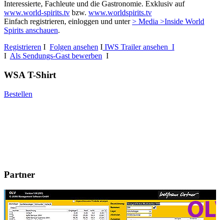
Interessierte, Fachleute und die Gastronomie. Exklusiv auf
www.world-spirits.tv
bzw.
www.worldspirits.tv
Einfach registrieren, einloggen und unter
> Media >Inside World
Spirits anschauen
.
Registrieren
I
Folgen ansehen
I
IWS Trailer ansehen I
I
Als Sendungs-Gast bewerben
I
WSA T-Shirt
Bestellen
Partner