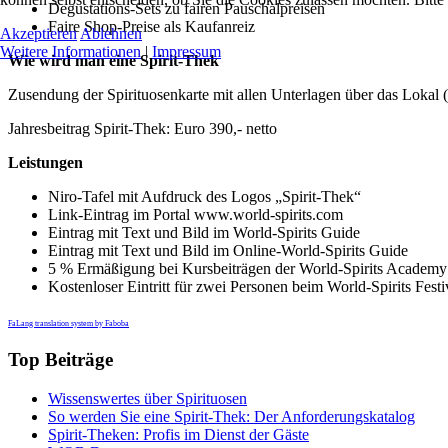
Degustations-Sets zu fairen Pauschalpreisen
Faire Shop-Preise als Kaufanreiz
Akzeptieren
Ablehnen
Weitere Informationen
|
Impressum
Wie wird man eine Spirit-Thek
Zusendung der Spirituosenkarte mit allen Unterlagen über das Lokal (B
Jahresbeitrag Spirit-Thek: Euro 390,- netto
Leistungen
Niro-Tafel mit Aufdruck des Logos „Spirit-Thek“
Link-Eintrag im Portal www.world-spirits.com
Eintrag mit Text und Bild im World-Spirits Guide
Eintrag mit Text und Bild im Online-World-Spirits Guide
5 % Ermäßigung bei Kursbeiträgen der World-Spirits Academy
Kostenloser Eintritt für zwei Personen beim World-Spirits Fest
FaLang translation system by Faboba
Top Beiträge
Wissenswertes über Spirituosen
So werden Sie eine Spirit-Thek: Der Anforderungskatalog
Spirit-Theken: Profis im Dienst der Gäste