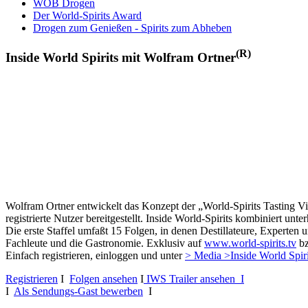
WOB Drogen
Der World-Spirits Award
Drogen zum Genießen - Spirits zum Abheben
(R)
Inside World Spirits mit Wolfram Ortner
Wolfram Ortner entwickelt das Konzept der „World-Spirits Tasting Vi
registrierte Nutzer bereitgestellt. Inside World-Spirits kombiniert u
Die erste Staffel umfaßt 15 Folgen, in denen Destillateure, Experten 
Fachleute und die Gastronomie. Exklusiv auf
www.world-spirits.tv
b
Einfach registrieren, einloggen und unter
> Media >Inside World Spir
Registrieren
I
Folgen ansehen
I
IWS Trailer ansehen I
I
Als Sendungs-Gast bewerben
I