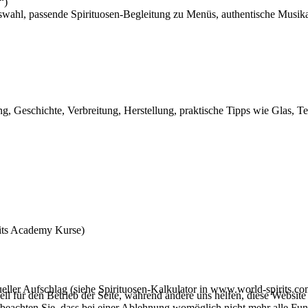
“)
l, passende Spirituosen-Begleitung zu Menüs, authentische Musika
, Geschichte, Verbreitung, Herstellung, praktische Tipps wie Glas, Tem
rits Academy Kurse)
tueller Aufschlag (siehe Spirituosen-Kalkulator in www.world-spirits.co
ell für den Betrieb der Seite, während andere uns helfen, diese Websit
 beachten Sie, dass bei einer Ablehnung womöglich nicht mehr alle Funk