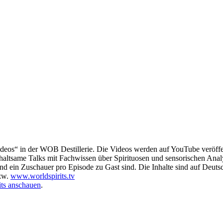
deos“ in der WOB Destillerie. Die Videos werden auf YouTube veröffen
nterhaltsame Talks mit Fachwissen über Spirituosen und sensorischen Anal
und ein Zuschauer pro Episode zu Gast sind. Die Inhalte sind auf Deutsc
zw.
www.worldspirits.tv
its anschauen
.