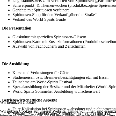
Degustations-Sets zum Verkosten von Spirituosen („Parfümerie
Schwerpunkt- & Themenwochen (produktbezogene Speisenauswah
Gerichte mit Spirituosen verfeinert
Spirituosen-Shop für den Verkauf „über die Straße“
Verkauf des World-Spirits Guide
Die Präsentation
Glaskultur mit speziellen Spirituosen-Gläsern
Spirituosen-Karte mit Zusatzinformationen (Produktbeschreibung
Auswahl von Fachbüchern und Zeitschriften
Die Ausbildung
Kurse und Verkostungen für Gäste
Studienreisen bzw. Brennereibesichtigungen etc. mit Essen
Teilnahme am World-Spirits Festival
Spezialausbildung der Besitzer und der Mitarbeiter (World-Spi
World-Spirits Sommelier-Ausbildung wünschenswert
Betriebswirtschaftliche Aspekte
Wir benutzen Cookies
Faire Kalkulation bei Spirituosen – absoluter und nicht prozen
Wir nutzen Cookies auf unserer Website. Einige von ihnen sind essenzi
Verkauf bzw. Angebot aller Spirituosen in 1 cl, 2 cl und 4 cl
können selbst entscheiden, ob Sie die Cookies zulassen möchten. Bitte