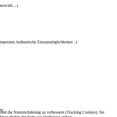
uswahl ...)
peratur, kulinarische Einsatzmöglichkeiten ..)
m)
e und die Nutzererfahrung zu verbessern (Tracking Cookies). Sie
tionalitäten der Seite zur Verfügung stehen.