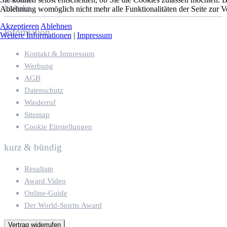
Linkedin
Ablehnung womöglich nicht mehr alle Funktionalitäten der Seite zur V
Akzeptieren
Ablehnen
Information
Weitere Informationen
|
Impressum
Kontakt & Impressum
Werbung
AGB
Datenschutz
Wiederruf
Sitemap
Cookie Einstellungen
kurz & bündig
Resultate
Award Video
Online-Guide
Der World-Spirits Award
Vertrag widerrufen