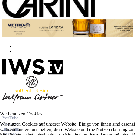
Wir benutzen Cookies
YouTube
Facebook
Wir nutzen Cookies auf unserer Website. Einige von ihnen sind essenzie
Instagram
während andere uns helfen, diese Website und die Nutzererfahrung zu 
Wikipedia
Sie können selbst entscheiden, ob Sie die Cookies zulassen möchten. Bi