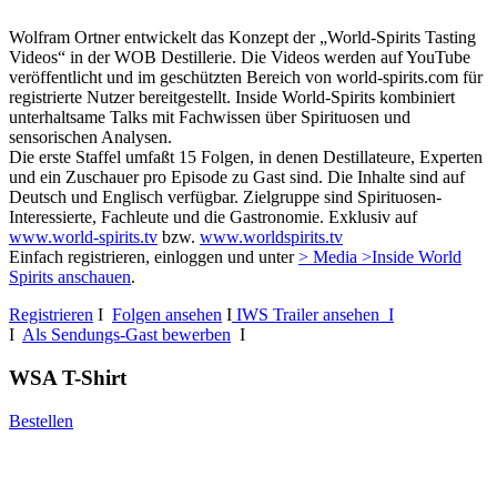
Wolfram Ortner entwickelt das Konzept der „World-Spirits Tasting
Videos“ in der WOB Destillerie. Die Videos werden auf YouTube
veröffentlicht und im geschützten Bereich von world-spirits.com für
registrierte Nutzer bereitgestellt. Inside World-Spirits kombiniert
unterhaltsame Talks mit Fachwissen über Spirituosen und
sensorischen Analysen.
Die erste Staffel umfaßt 15 Folgen, in denen Destillateure, Experten
und ein Zuschauer pro Episode zu Gast sind. Die Inhalte sind auf
Deutsch und Englisch verfügbar. Zielgruppe sind Spirituosen-
Interessierte, Fachleute und die Gastronomie. Exklusiv auf
www.world-spirits.tv
bzw.
www.worldspirits.tv
Einfach registrieren, einloggen und unter
> Media >Inside World
Spirits anschauen
.
Registrieren
I
Folgen ansehen
I
IWS Trailer ansehen I
I
Als Sendungs-Gast bewerben
I
WSA T-Shirt
Bestellen