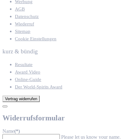
Werbung
AGB
Datenschutz
Wiederruf
Sitemap
Cookie Einstellungen
kurz & bündig
Resultate
Award Video
Online-Guide
Der World-Spirits Award
Vertrag widerrufen
Widerrufsformular
Name
(*)
Please let us know your name.