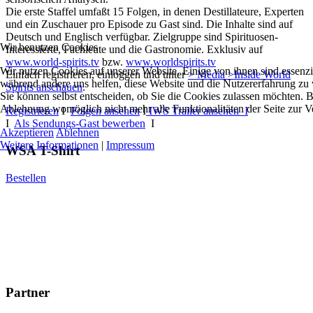
Die erste Staffel umfaßt 15 Folgen, in denen Destillateure, Experten
und ein Zuschauer pro Episode zu Gast sind. Die Inhalte sind auf
Deutsch und Englisch verfügbar. Zielgruppe sind Spirituosen-
Wir benutzen Cookies
Interessierte, Fachleute und die Gastronomie. Exklusiv auf
www.world-spirits.tv
bzw.
www.worldspirits.tv
Wir nutzen Cookies auf unserer Website. Einige von ihnen sind essenzie
Einfach registrieren, einloggen und unter
> Media >Inside World
während andere uns helfen, diese Website und die Nutzererfahrung zu 
Spirits anschauen
.
Sie können selbst entscheiden, ob Sie die Cookies zulassen möchten. Bi
Ablehnung womöglich nicht mehr alle Funktionalitäten der Seite zur V
Registrieren
I
Folgen ansehen
I
IWS Trailer ansehen I
I
Als Sendungs-Gast bewerben
I
Akzeptieren
Ablehnen
Weitere Informationen
|
Impressum
WSA T-Shirt
Bestellen
Partner