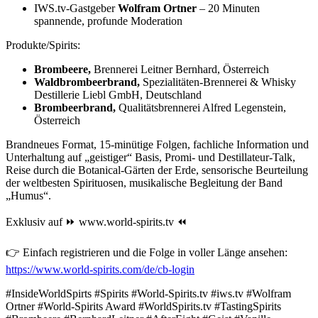
IWS.tv-Gastgeber
Wolfram Ortner
– 20 Minuten
spannende, profunde Moderation
Produkte/Spirits:
Brombeere
,
Brennerei Leitner Bernhard, Österreich
Waldbrombeerbrand,
Spezialitäten-Brennerei & Whisky
Destillerie Liebl GmbH, Deutschland
Brombeerbrand,
Qualitätsbrennerei Alfred Legenstein,
Österreich
Brandneues Format, 15-minütige Folgen, fachliche Information und
Unterhaltung auf „geistiger“ Basis, Promi- und Destillateur-Talk,
Reise durch die Botanical-Gärten der Erde, sensorische Beurteilung
der weltbesten Spirituosen, musikalische Begleitung der Band
„Humus“.
Exklusiv auf ⏩ www.world-spirits.tv ⏪
👉 Einfach registrieren und die Folge in voller Länge ansehen:
https://www.world-spirits.com/de/cb-login
#InsideWorldSpirts #Spirits #World-Spirits.tv #iws.tv #Wolfram
Ortner #World-Spirits Award #WorldSpirits.tv #TastingSpirits