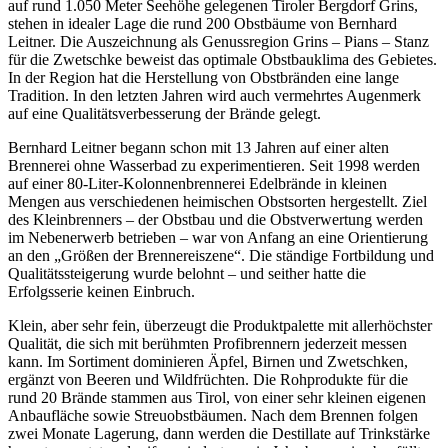
auf rund 1.050 Meter Seehöhe gelegenen Tiroler Bergdorf Grins,
stehen in idealer Lage die rund 200 Obstbäume von Bernhard
Leitner. Die Auszeichnung als Genussregion Grins – Pians – Stanz
für die Zwetschke beweist das optimale Obstbauklima des Gebietes.
In der Region hat die Herstellung von Obstbränden eine lange
Tradition. In den letzten Jahren wird auch vermehrtes Augenmerk
auf eine Qualitätsverbesserung der Brände gelegt.
Bernhard Leitner begann schon mit 13 Jahren auf einer alten
Brennerei ohne Wasserbad zu experimentieren. Seit 1998 werden
auf einer 80-Liter-Kolonnenbrennerei Edelbrände in kleinen
Mengen aus verschiedenen heimischen Obstsorten hergestellt. Ziel
des Kleinbrenners – der Obstbau und die Obstverwertung werden
im Nebenerwerb betrieben – war von Anfang an eine Orientierung
an den „Größen der Brennereiszene“. Die ständige Fortbildung und
Qualitätssteigerung wurde belohnt – und seither hatte die
Erfolgsserie keinen Einbruch.
Klein, aber sehr fein, überzeugt die Produktpalette mit allerhöchster
Qualität, die sich mit berühmten Profibrennern jederzeit messen
kann. Im Sortiment dominieren Äpfel, Birnen und Zwetschken,
ergänzt von Beeren und Wildfrüchten. Die Rohprodukte für die
rund 20 Brände stammen aus Tirol, von einer sehr kleinen eigenen
Anbaufläche sowie Streuobstbäumen. Nach dem Brennen folgen
zwei Monate Lagerung, dann werden die Destillate auf Trinkstärke