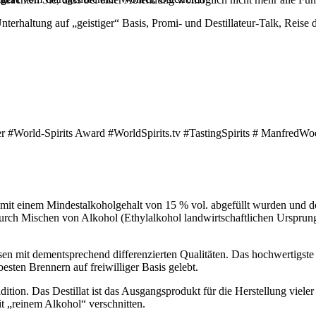
erhaltung auf „geistiger“ Basis, Promi- und Destillateur-Talk, Reise d
tner #World-Spirits Award #WorldSpirits.tv #TastingSpirits # Manfre
die mit einem Mindestalkoholgehalt von 15 % vol. abgefüllt wurden und 
urch Mischen von Alkohol (Ethylalkohol landwirtschaftlichen Ursprungs
en mit dementsprechend differenzierten Qualitäten. Das hochwertigste P
esten Brennern auf freiwilliger Basis gelebt.
ion. Das Destillat ist das Ausgangsprodukt für die Herstellung vieler S
 „reinem Alkohol“ verschnitten.