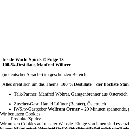
Inside World Spirits © Folge
13
100-%-Destillate, Manfred Wöhrer
(in deutscher Sprache) im geschützten Bereich
Alles dreht sich um das Thema:
100-%Destillate – der höchste Stan
Talk-Partner: Manfred Wöhrer, Garagenbrenner aus Österreich
Zuseher-Gast: Harald Lüftner (Berater), Österreich
IWS.tv-Gastgeber
Wolfram Ortner
– 20 Minuten spannende, 
Wir benutzen Cookies
Produkte/Spirits:
Wir nutzen Cookies auf unserer Website. Einige von ihnen sind essenzi
Mandarine
,
Weichsel
und
Zwetschke "48" Reserva fassgel
können selbst entscheiden, ob Sie die Cookies zulassen möchten. Bitte