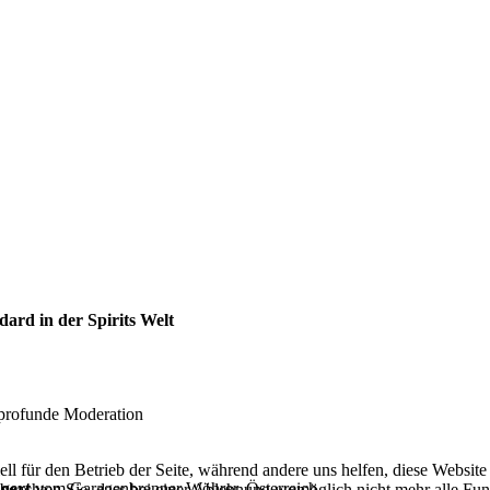
dard in der Spirits Welt
profunde Moderation
ell für den Betrieb der Seite, während andere uns helfen, diese Websit
agert
vom Garagenbrenner Wöhrer, Österreich
 beachten Sie, dass bei einer Ablehnung womöglich nicht mehr alle Funk