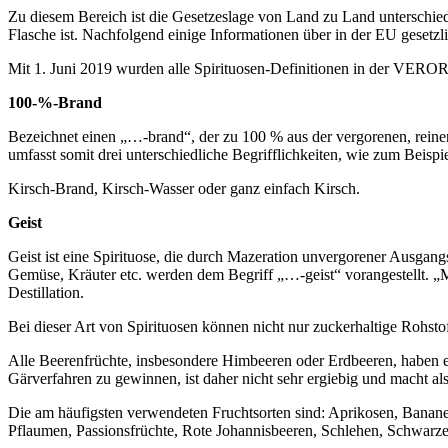
Zu diesem Bereich ist die Gesetzeslage von Land zu Land untersch
Flasche ist. Nachfolgend einige Informationen über in der EU gesetzli
Mit 1. Juni 2019 wurden alle Spirituosen-Definitionen in der VE
100-%-Brand
Bezeichnet einen „…-brand“, der zu 100 % aus der vergorenen, reinen
umfasst somit drei unterschiedliche Begrifflichkeiten, wie zum Beispie
Kirsch-Brand, Kirsch-Wasser oder ganz einfach Kirsch.
Geist
Geist ist eine Spirituose, die durch Mazeration unvergorener Ausgang
Gemüse, Kräuter etc. werden dem Begriff „…-geist“ vorangestellt. „
Destillation.
Bei dieser Art von Spirituosen können nicht nur zuckerhaltige Rohstof
Alle Beerenfrüchte, insbesondere Himbeeren oder Erdbeeren, haben ei
Gärverfahren zu gewinnen, ist daher nicht sehr ergiebig und macht a
Die am häufigsten verwendeten Fruchtsorten sind: Aprikosen, Bana
Pflaumen, Passionsfrüchte, Rote Johannisbeeren, Schlehen, Schwarze