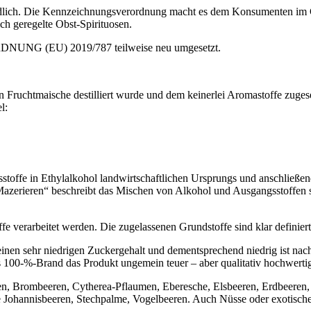
iedlich. Die Kennzeichnungsverordnung macht es dem Konsumenten im 
ch geregelte Obst-Spirituosen.
RORDNUNG (EU) 2019/787 teilweise neu umgesetzt.
 Fruchtmaische destilliert wurde und dem keinerlei Aromastoffe zuges
l:
sstoffe in Ethylalkohol landwirtschaftlichen Ursprungs und anschließe
Mazerieren“ beschreibt das Mischen von Alkohol und Ausgangsstoffen 
fe verarbeitet werden. Die zugelassenen Grundstoffe sind klar definiert
nen sehr niedrigen Zuckergehalt und dementsprechend niedrig ist nach
ls 100-%-Brand das Produkt ungemein teuer – aber qualitativ hochwerti
nen, Brombeeren, Cytherea-Pflaumen, Eberesche, Elsbeeren, Erdbeeren
 Johannisbeeren, Stechpalme, Vogelbeeren. Auch Nüsse oder exotische/