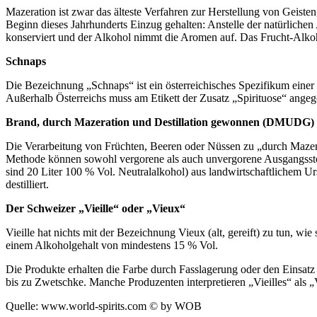
Mazeration ist zwar das älteste Verfahren zur Herstellung von Geiste
Beginn dieses Jahrhunderts Einzug gehalten: Anstelle der natürliche
konserviert und der Alkohol nimmt die Aromen auf. Das Frucht-Alkoh
Schnaps
Die Bezeichnung „Schnaps“ ist ein österreichisches Spezifikum einer 
Außerhalb Österreichs muss am Etikett der Zusatz „Spirituose“ ange
Brand, durch Mazeration und Destillation gewonnen (DMUDG)
Die Verarbeitung von Früchten, Beeren oder Nüssen zu „durch Mazera
Methode können sowohl vergorene als auch unvergorene Ausgangsstof
sind 20 Liter 100 % Vol. Neutralalkohol) aus landwirtschaftlichem 
destilliert.
Der Schweizer „Vieille“ oder „Vieux“
Vieille hat nichts mit der Bezeichnung Vieux (alt, gereift) zu tun, 
einem Alkoholgehalt von mindestens 15 % Vol.
Die Produkte erhalten die Farbe durch Fasslagerung oder den Einsatz
bis zu Zwetschke. Manche Produzenten interpretieren „Vieilles“ als „
Quelle: www.world-spirits.com © by WOB