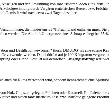
n, Auszügen und der Gewinnung von Inhaltsstoffen, doch zur Herstellung
n Alkoholgewinnung durch Vergären erntefrischen Beeren bzw. Früchten 
ol-Gemisch wird nach etwa zwei Tagen destilliert.
Verschnittware, die mindestens 33 % Fruchtbrand enthalten muss. Sie i
geben werden. Die Alkohol-Untergrenze eines Schnapses liegt bei 35 %
tion und Destillation gewonnen“ (kurz: DMUDG) ist eine eigene Kateg
fe verwendet werden. Dabei dürfen auf je 100 Kilogramm vergorener F
Ursprung oder Brand/Destillat aus demselben Ausgangsstoffzugesetzt 
wie sie auch für Rums verwendet wird, sondern kennzeichnet eine Spiri
 von Holz-Chips, eingelegten Früchten oder Karamell. Die Palette, di
Vieux“ und bieten fantastische im Fass bzw. Barrique gelagerte Produkt