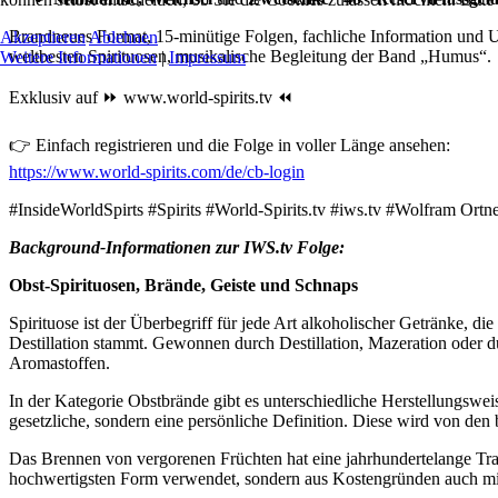
Brandneues Format, 15-minütige Folgen, fachliche Information und Unt
Akzeptieren
Ablehnen
weltbesten Spirituosen, musikalische Begleitung der Band „Humus“.
Weitere Informationen
|
Impressum
Exklusiv auf ⏩ www.world-spirits.tv ⏪
👉 Einfach registrieren und die Folge in voller Länge ansehen:
https://www.world-spirits.com/de/cb-login
#InsideWorldSpirts #Spirits #World-Spirits.tv #iws.tv #Wolfram Or
Background-Informationen zur IWS.tv Folge:
Obst-Spirituosen, Brände, Geiste und Schnaps
Spirituose ist der Überbegriff für jede Art alkoholischer Getränke, 
Destillation stammt. Gewonnen durch Destillation, Mazeration oder d
Aromastoffen.
In der Kategorie Obstbrände gibt es unterschiedliche Herstellungsweis
gesetzliche, sondern eine persönliche Definition. Diese wird von den b
Das Brennen von vergorenen Früchten hat eine jahrhundertelange Tradit
hochwertigsten Form verwendet, sondern aus Kostengründen auch mit