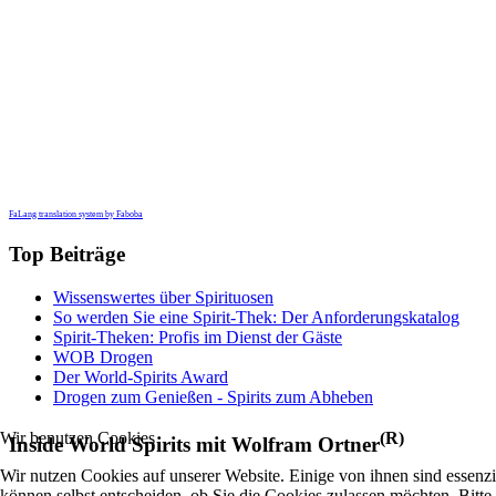
FaLang translation system by Faboba
Top Beiträge
Wissenswertes über Spirituosen
So werden Sie eine Spirit-Thek: Der Anforderungskatalog
Spirit-Theken: Profis im Dienst der Gäste
WOB Drogen
Der World-Spirits Award
Drogen zum Genießen - Spirits zum Abheben
(R)
Wir benutzen Cookies
Inside World Spirits mit Wolfram Ortner
Wir nutzen Cookies auf unserer Website. Einige von ihnen sind essenzi
können selbst entscheiden, ob Sie die Cookies zulassen möchten. Bitte