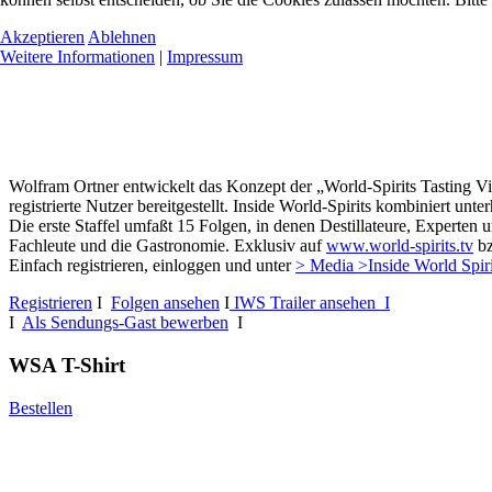
Akzeptieren
Ablehnen
Weitere Informationen
|
Impressum
Wolfram Ortner entwickelt das Konzept der „World-Spirits Tasting Vi
registrierte Nutzer bereitgestellt. Inside World-Spirits kombiniert u
Die erste Staffel umfaßt 15 Folgen, in denen Destillateure, Experten 
Fachleute und die Gastronomie. Exklusiv auf
www.world-spirits.tv
b
Einfach registrieren, einloggen und unter
> Media >Inside World Spir
Registrieren
I
Folgen ansehen
I
IWS Trailer ansehen I
I
Als Sendungs-Gast bewerben
I
WSA T-Shirt
Bestellen