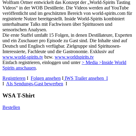
Wolfram Ortner entwickelt das Konzept der „World-Spirits Tasting
Videos“ in der WOB Destillerie. Die Videos werden auf YouTube
veröffentlicht und im geschützten Bereich von world-spirits.com für
registrierte Nutzer bereitgestellt. Inside World-Spirits kombiniert
unterhaltsame Talks mit Fachwissen über Spirituosen und
sensorischen Analysen.
Die erste Staffel umfaßt 15 Folgen, in denen Destillateure, Experten
und ein Zuschauer pro Episode zu Gast sind. Die Inhalte sind auf
Deutsch und Englisch verfügbar. Zielgruppe sind Spirituosen-
Interessierte, Fachleute und die Gastronomie. Exklusiv auf
www.world-spirits.tv
bzw.
www.worldspirits.tv
Einfach registrieren, einloggen und unter
> Media >Inside World
Spirits anschauen
.
Registrieren
I
Folgen ansehen
I
IWS Trailer ansehen I
I
Als Sendungs-Gast bewerben
I
WSA T-Shirt
Bestellen