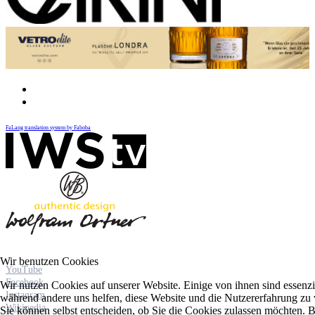
FaLang translation system by Faboba
Wir benutzen Cookies
YouTube
Facebook
Wir nutzen Cookies auf unserer Website. Einige von ihnen sind essenzie
Instagram
während andere uns helfen, diese Website und die Nutzererfahrung zu 
Wikipedia
Sie können selbst entscheiden, ob Sie die Cookies zulassen möchten. Bi