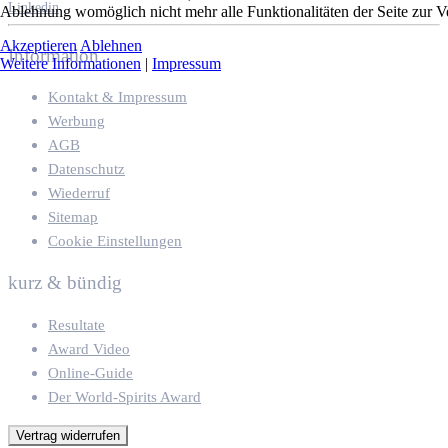
Linkedin
Ablehnung womöglich nicht mehr alle Funktionalitäten der Seite zur V
Akzeptieren
Ablehnen
Information
Weitere Informationen
|
Impressum
Kontakt & Impressum
Werbung
AGB
Datenschutz
Wiederruf
Sitemap
Cookie Einstellungen
kurz & bündig
Resultate
Award Video
Online-Guide
Der World-Spirits Award
Vertrag widerrufen