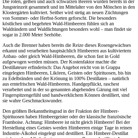
Die roten, gelben und auch schwarzen Beeren wurden bereits in der
Jungsteinzeit gesammelt und im Mittelalter von den Mönchen in den
Klostergärten kultiviert. Seither wird stetig an neuen Züchtungen
von Sommer- oder Herbst-Sorten geforscht. Die besonders
köstlichen und begehrten Wald-Himbeeren fühlen sich an
Waldrändern und Waldlichtungen besonders wohl – man findet sie
sogar in 2.000 Meter Seehöhe.
Auch die Brenner haben bereits die Reize dieses Rosengewächses
erkannt und verarbeiten hauptsächlich Himbeeren aus kultiviertem
Anbau- oder gleich Wald-Himbeeren, die schon fast in Gold
aufgewogen werden müssen. Der Kostenfaktor machte die
Destillateure erfinderisch: Das Angebot reicht von in Grappa
eingelegten Himbeeren, Likören, Geisten oder Spirituosen, bis hin
zu Edelbränden und der Krönung in 100% Destillaten – natürlich
aus erntefrischen Wald-Himbeeren. Handgepflückt, raschest
verarbeitet und in der so genannten abgehenden Gärung mit viel
Fingerspitzengefühl und handwerklichem Können destilliert, sind
sie wahre Geschmackswunder.
Den größten Bekanntheitsgrad in der Fraktion der Himbeer-
Spirituosen haben Himbeergeister oder der klassische französische
Framboise. Achtung: Himbeere ist nicht gleich Himbeere! Bei der
Herstellung eines Geistes werden Himbeeren einige Tage in reinen
Industrie-Alkohol eingelegt und destilliert. Ein Himbeer-Destillat