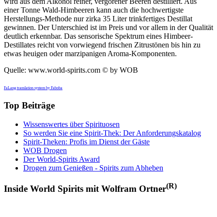
wird aus dem Alkohol reiner, vergorener Beeren destilliert. Aus
einer Tonne Wald-Himbeeren kann auch die hochwertigste
Herstellungs-Methode nur zirka 35 Liter trinkfertiges Destillat
gewinnen. Der Unterschied ist im Preis und vor allem in der Qualität
deutlich erkennbar. Das sensorische Spektrum eines Himbeer-
Destillates reicht von vorwiegend frischen Zitrustönen bis hin zu
etwas heuigen oder marzipanigen Aroma-Komponenten.
Quelle: www.world-spirits.com © by WOB
FaLang translation system by Faboba
Top Beiträge
Wissenswertes über Spirituosen
So werden Sie eine Spirit-Thek: Der Anforderungskatalog
Spirit-Theken: Profis im Dienst der Gäste
WOB Drogen
Der World-Spirits Award
Drogen zum Genießen - Spirits zum Abheben
(R)
Inside World Spirits mit Wolfram Ortner