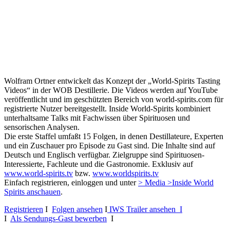
Wolfram Ortner entwickelt das Konzept der „World-Spirits Tasting
Videos“ in der WOB Destillerie. Die Videos werden auf YouTube
veröffentlicht und im geschützten Bereich von world-spirits.com für
registrierte Nutzer bereitgestellt. Inside World-Spirits kombiniert
unterhaltsame Talks mit Fachwissen über Spirituosen und
sensorischen Analysen.
Die erste Staffel umfaßt 15 Folgen, in denen Destillateure, Experten
und ein Zuschauer pro Episode zu Gast sind. Die Inhalte sind auf
Deutsch und Englisch verfügbar. Zielgruppe sind Spirituosen-
Interessierte, Fachleute und die Gastronomie. Exklusiv auf
www.world-spirits.tv
bzw.
www.worldspirits.tv
Einfach registrieren, einloggen und unter
> Media >Inside World
Spirits anschauen
.
Registrieren
I
Folgen ansehen
I
IWS Trailer ansehen I
I
Als Sendungs-Gast bewerben
I