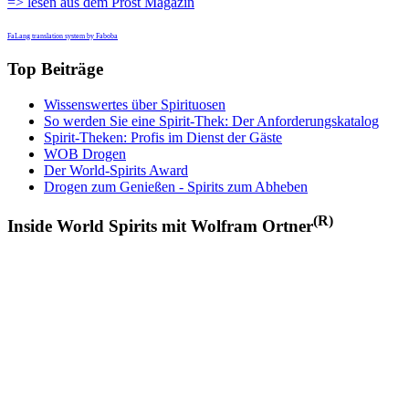
=> lesen aus dem Prost Magazin
FaLang translation system by Faboba
Top Beiträge
Wissenswertes über Spirituosen
So werden Sie eine Spirit-Thek: Der Anforderungskatalog
Spirit-Theken: Profis im Dienst der Gäste
WOB Drogen
Der World-Spirits Award
Drogen zum Genießen - Spirits zum Abheben
(R)
Inside World Spirits mit Wolfram Ortner