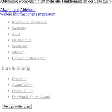
Ablehnung womöglich nicht mehr alle Funktionalitäten der Seite zur V
Akzeptieren
Ablehnen
Information
Weitere Informationen
|
Impressum
Kontakt & Impressum
Werbung
AGB
Datenschutz
Wiederruf
Sitemap
Cookie Einstellungen
kurz & bündig
Resultate
Award Video
Online-Guide
Der World-Spirits Award
Vertrag widerrufen