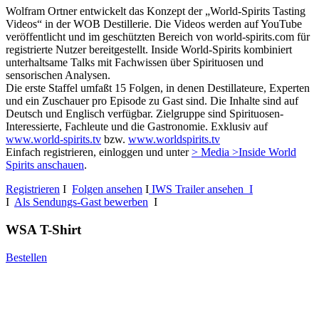
Wolfram Ortner entwickelt das Konzept der „World-Spirits Tasting
Videos“ in der WOB Destillerie. Die Videos werden auf YouTube
veröffentlicht und im geschützten Bereich von world-spirits.com für
registrierte Nutzer bereitgestellt. Inside World-Spirits kombiniert
unterhaltsame Talks mit Fachwissen über Spirituosen und
sensorischen Analysen.
Die erste Staffel umfaßt 15 Folgen, in denen Destillateure, Experten
und ein Zuschauer pro Episode zu Gast sind. Die Inhalte sind auf
Deutsch und Englisch verfügbar. Zielgruppe sind Spirituosen-
Interessierte, Fachleute und die Gastronomie. Exklusiv auf
www.world-spirits.tv
bzw.
www.worldspirits.tv
Einfach registrieren, einloggen und unter
> Media >Inside World
Spirits anschauen
.
Registrieren
I
Folgen ansehen
I
IWS Trailer ansehen I
I
Als Sendungs-Gast bewerben
I
WSA T-Shirt
Bestellen