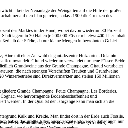
chwächt – bei der Neuanlage der Weingärten auf die Hilfe der großen
chahmer auf den Plan getreten, sodass 1909 die Grenzen des
rozent des Marktes in der Hand, wobei davon wiederum 80 Prozent
adt lagern in 30 Hallen je 200.000 Fässer mit etwa 400 Liter Inhalt
außerhalb der Städte, da nur kleine Mengen in bewohntem Gebiet
tz, Hine mit einer Auswahl elegant-dezenter Holzsorten. Delamin
Aromatik umwandelt. Giraud wiederum verwendet nur neue Fässer. Beide
hließlich Grundweine aus der Grande Champagne. Giraud verarbeitet
lateuren, die nach strengen Vorschriften Trauben und Grundweine
220 Winzerbetriebe sind Direktvermarkter und stellen 160 Millionen
.
egliedert: Grande Champagne, Petite Champagne, Les Borderies,
um Cognac, wo hervorragende Bodenbeschaffenheit und
iert werden. In der Qualität der Jahrgänge kann man sich an die
ergrund Kalk und Kreide. Man findet dort in der Erde auch Fossile,
egion haben das größte Alterungspotenzial und werden daher auch nur
e und die Nutzererfahrung zu verbessern (Tracking Cookies). Sie
tionalitäten der Seite zur Verfügung stehen.