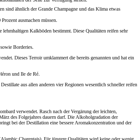
öden sind ähnlich der Grande Champagne und das Klima etwas
0 Prozent ausmachen müssen.
e lehmhaltigen Kalkböden bestimmt. Diese Qualitäten reifen sehr
 sowie Borderies.
wendet. Dieses Terroir umklammert die bereits genannten und hat ein
léron und Ile de Ré.
stillate aus allen anderen vier Regionen wesentlich schneller reifen
ombard verwendet. Rasch nach der Vergärung der leichten,
März des Folgejahres dauern darf. Die Alkoholgradation der
ingt bei der Destillation eine bessere Aromakonzentration und der
(Alambic Charentais). Für jüngere Qualitäten wird keine oder wenig