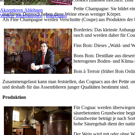
Petite Champagne: Sie bildet e
Akzeptieren
Ablehnen
maritimer. Dennoch haben diese Weine etwas weniger Körper.
Weitere Informationen
|
Impressum
Als Fine Champagne werden Verschnitte (Coupe) aus Produkten der 
Borderies: Das kleinste Anbauge
rasch und werden daher für Co
Fins Bois: Dieses „Wald- und W
Bons Bois: Destillate aus diese
heterogenes Boden- und Klima-
Bois à Terroir (früher Bois Ord
Zusammengefasst kann man feststellen, das Cognacs aus der Petite un
und deshalb für das Assemblieren junger Qualitäten bestimmt sind.
Produktion
Für Cognac werden überwiegend 
säurebetonten Grundweine beginn
Grundweine beträgt je nach Sort
hohe Säuregehalt dient der natü
Der Wein wird mit oder ohne Wei