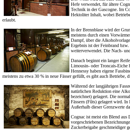
Hefe verwendet, für ältere Cogn
Technik in der Gascogne. Im Cog
Hektoliter Inhalt, wobei Betrie
erlaubt.
In der Brennblase wird der Gru
meistens durch einen Vorwärmer
Dampf, über die Alkoholvorlage r
Ergebnis ist der Feinbrand bzw.
weiterverwendet. Die Nach- und 
Danach beginnt ein langer Reife
Limousin- oder Troncais-Eiche 
Hennessy haben eigene Fassbinde
meistens zu etwa 30 % in neue Fässer gefüllt, es gibt auch Betriebe
Während der langjährigen Fassre
natürlichen Reduktion eine Alko
bezeichnet) gelagert. Die norma
Fässern (Fûts) gelagert wird. In
Außerhalb dieser Grenzwerte dar
Cognac ist meist ein Blend aus 
vorgeschriebenen Bezeichnungen 
Zuckerbeigabe geschmeidiger ge