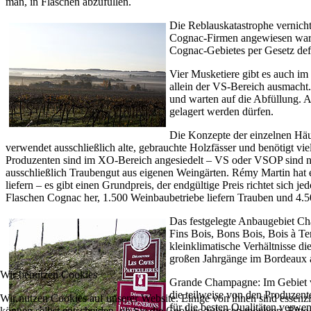
man, in Flaschen abzufüllen.
Die Reblauskatastrophe vernicht
Cognac-Firmen angewiesen waren
Cognac-Gebietes per Gesetz defi
Vier Musketiere gibt es auch i
allein der VS-Bereich ausmacht.
und warten auf die Abfüllung. 
gelagert werden dürfen.
Die Konzepte der einzelnen Häus
verwendet ausschließlich alte, gebrauchte Holzfässer und benötigt v
Produzenten sind im XO-Bereich angesiedelt – VS oder VSOP sind nic
ausschließlich Traubengut aus eigenen Weingärten. Rémy Martin hat 
liefern – es gibt einen Grundpreis, der endgültige Preis richtet sich
Flaschen Cognac her, 1.500 Weinbaubetriebe liefern Trauben und 4.500 W
Das festgelegte Anbaugebiet Ch
Fins Bois, Bons Bois, Bois à T
kleinklimatische Verhältnisse d
großen Jahrgänge im Bordeaux 
Wir benutzen Cookies
Grande Champagne: Im Gebiet vo
die teilweise von den Produzent
Wir nutzen Cookies auf unserer Website. Einige von ihnen sind essenzi
für die besten Qualitäten verwen
können selbst entscheiden, ob Sie die Cookies zulassen möchten. Bitte