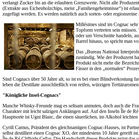
verlangt Zucker bis an die erlaubten Grenzwerte. Nicht alle Produze
(Extrakte aus Eichenholzchips, meist „Familiengeheimnisse“) ist erl
zugefügt werden. Es werden natürlich auch sorten- oder regionsreine 
Millésimes sind im Cognac sehr
Topform vertreten sein müssen. 
oder um Verschnitte handeln, auc
Barrel hinaus, so spricht man v
Das „Bureau National Interprof
zuständig. Wie der Produzent hat
Produkt nicht mehr die Bezeichn
Fässer in den „normalen“ Prozes
Sind Cognacs über 50 Jahre alt, so ist es bei einer Blindverkostung
leben die Destillate ausschließlich von reifen, würzigen Tertiäraromen
"Königliche Insel-Cognacs"
Manche Whisky-Freunde mag es seltsam anmuten, doch auch die Franzo
Charakter mit leicht salzigen Anklängen auf. Auf den Inseln Île de 
Hauptsorte ist Ugni Blanc, die einen säuerlichen, im Alkohol leichten B
Cyrill Camus, Präsident des gleichnamigen Cognac-Hauses, ist Partner
selbst destilliert einen Cognac XO, der mindestens 10 Jahre gereift
Île de Ré Cliffside Cellar. Die Handschrift dieser Produkte prägt 