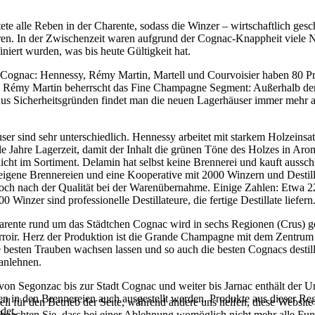
ete alle Reben in der Charente, sodass die Winzer – wirtschaftlich ges
. In der Zwischenzeit waren aufgrund der Cognac-Knappheit viele Na
niert wurden, was bis heute Gültigkeit hat.
m Cognac: Hennessy, Rémy Martin, Martell und Courvoisier haben 80 P
 Rémy Martin beherrscht das Fine Champagne Segment: Außerhalb der St
Aus Sicherheitsgründen findet man die neuen Lagerhäuser immer mehr 
er sind sehr unterschiedlich. Hennessy arbeitet mit starkem Holzeinsa
iele Jahre Lagerzeit, damit der Inhalt die grünen Töne des Holzes in 
ht im Sortiment. Delamin hat selbst keine Brennerei und kauft aussc
eigene Brennereien und eine Kooperative mit 2000 Winzern und Destil
 jedoch nach der Qualität bei der Warenübernahme. Einige Zahlen: Etwa 
inzer sind professionelle Destillateure, die fertige Destillate liefern
arente rund um das Städtchen Cognac wird in sechs Regionen (Crus) g
erroir. Herz der Produktion ist die Grande Champagne mit dem Zentr
ie besten Trauben wachsen lassen und so auch die besten Cognacs destill
anlehnen.
n Segonzac bis zur Stadt Cognac und weiter bis Jarnac enthält der Unt
en in den Brennereien auch ausgestellt werden. Produkte aus dieser R
ell für den Betrieb der Seite, während andere uns helfen, diese Websit
det.
 beachten Sie, dass bei einer Ablehnung womöglich nicht mehr alle Funk