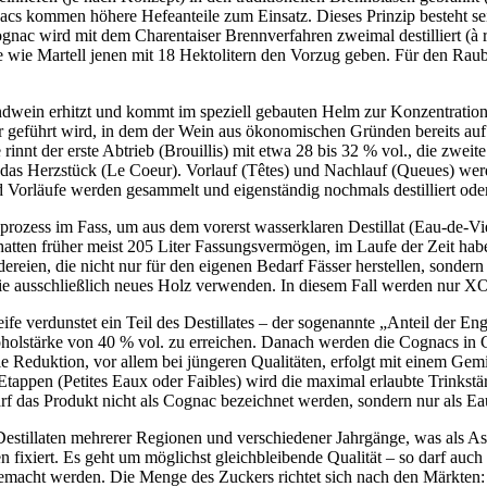
acs kommen höhere Hefeanteile zum Einsatz. Dieses Prinzip besteht se
nac wird mit dem Charentaiser Brennverfahren zweimal destilliert (à 
be wie Martell jenen mit 18 Hektolitern den Vorzug geben. Für den Ra
ndwein erhitzt und kommt im speziell gebauten Helm zur Konzentration
 geführt wird, in dem der Wein aus ökonomischen Gründen bereits auf c
innt der erste Abtrieb (Brouillis) mit etwa 28 bis 32 % vol., die zwei
 das Herzstück (Le Coeur). Vorlauf (Têtes) und Nachlauf (Queues) wer
Vorläufe werden gesammelt und eigenständig nochmals destilliert oder
prozess im Fass, um aus dem vorerst wasserklaren Destillat (Eau-de-V
hatten früher meist 205 Liter Fassungsvermögen, im Laufe der Zeit ha
reien, die nicht nur für den eigenen Bedarf Fässer herstellen, sondern
, die ausschließlich neues Holz verwenden. In diesem Fall werden nur 
ife verdunstet ein Teil des Destillates – der sogenannte „Anteil der E
holstärke von 40 % vol. zu erreichen. Danach werden die Cognacs in G
le Reduktion, vor allem bei jüngeren Qualitäten, erfolgt mit einem Gem
 Etappen (Petites Eaux oder Faibles) wird die maximal erlaubte Trinkstä
f das Produkt nicht als Cognac bezeichnet werden, sondern nur als Ea
Destillaten mehrerer Regionen und verschiedener Jahrgänge, was als Ass
fixiert. Es geht um möglichst gleichbleibende Qualität – so darf auc
macht werden. Die Menge des Zuckers richtet sich nach den Märkten: