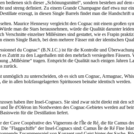
nten bedienen sich dieser „Schönungsmittel“, sondern bestehen auf de
aubt und streng definiert. Zu einem Grande Champagne darf etwa nur e
Destillate erzeugt, in diesen Single Barrels findet man die Handschrif
 selten. Maurice Hennessy vergleicht den Cognac mit einem großen sy
Würde man die Stars herausnehmen, würde die Qualität darunter leiden
h Verschnitte einzelner Millésimes sind gestattet, wie es Frapin prakt
on einem Single Batch, bei dem mehrere Fässer mit der identischen Quali
essionnel du Cognac“ (B.N.I.C.) ist für die Kontrolle und Überwachu
 es Zutritt zu den Lagerhallen mit den mehrfach versiegelten Fässern. 
ung „Millésime“ tragen. Entspricht die Qualität nach einigen Jahren 
s zurück.
 fast unmöglich zu unterscheiden, ob es sich um Cognac, Armagnac, Whi
, die in allen holzfassgelagerten Spirituosen beinahe identisch werden.
sen haben ihre Insel-Cognacs. Sie sind zwar nicht direkt mit den scho
Ré und Île d'Oléron im Nordwesten des Cognac-Gebietes werden auf bei
asiswein für die Destillation liefert.
 der Cave Coopérative des Vignerons de l'Île de Ré, die für Camus drei
 ist. Die "Flaggschiffe" der Insel-Cognacs sind: Camus Île de Ré Fine 
das spannende Zusammenspiel von Konzept und Geist hinter der Sache, 