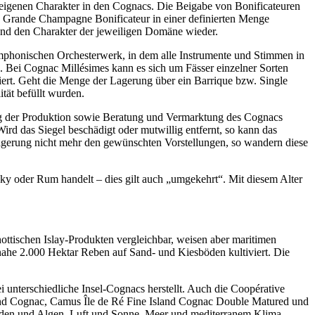
m eigenen Charakter in den Cognacs. Die Beigabe von Bonificateuren
in Grande Champagne Bonificateur in einer definierten Menge
t und den Charakter der jeweiligen Domäne wieder.
mphonischen Orchesterwerk, in dem alle Instrumente und Stimmen in
. Bei Cognac Millésimes kann es sich um Fässer einzelner Sorten
iziert. Geht die Menge der Lagerung über ein Barrique bzw. Single
tät befüllt wurden.
ng der Produktion sowie Beratung und Vermarktung des Cognacs
Wird das Siegel beschädigt oder mutwillig entfernt, so kann das
Lagerung nicht mehr den gewünschten Vorstellungen, so wandern diese
sky oder Rum handelt – dies gilt auch „umgekehrt“. Mit diesem Alter
ttischen Islay-Produkten vergleichbar, weisen aber maritimen
nahe 2.000 Hektar Reben auf Sand- und Kiesböden kultiviert. Die
 unterschiedliche Insel-Cognacs herstellt. Auch die Coopérative
Island Cognac, Camus Île de Ré Fine Island Cognac Double Matured und
Böden und Algen, Luft und Sonne, Meer und mediterranem Klima.