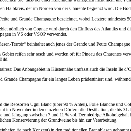
inen Halbkreis, der im Norden von der Charente begrenzt wird. Die B
Petite und Grande Champagne bezeichnet, wobei Letztere mindestes 5
biet nördlich von Cognac wird durch den Einfluss des Atlantiks und di
upagen in VS oder VSOP verwendet.
iesen-Terroir“ beinhaltet auch jenes der Grande und Petite Champagne
m Gebiet reifen sehr rasch und werden oft für Pineau des Charentes ver
Bild.
inaires): Das Anbaugebiet in Küstennähe umfasst auch die Inseln Ile d’O
d Grande Champagne für ein langes Leben prädestiniert sind, während De
die Rebsorten Ugni Blanc (über 90 % Anteil), Folle Blanche und Col
t im November in den einzelnen Dörfern die Destillation, die bis 31. 
e und Jahrgang zwischen 7 und 11 % vol. Der niedrige Alkoholgehalt br
rlichen Konservierung der Grundweine bis hin zur Verarbeitung.
nhefen (je nach Konzept) in den traditionellen Brennblasen gebrannt 