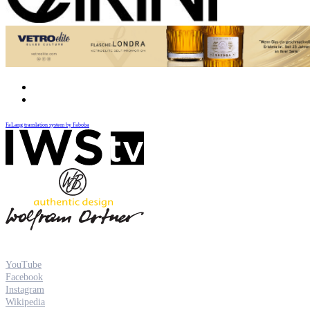
FaLang translation system by Faboba
YouTube
Facebook
Instagram
Wikipedia