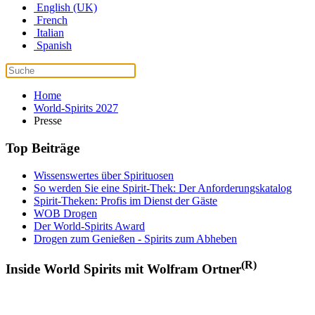
English (UK)
French
Italian
Spanish
Home
World-Spirits 2027
Presse
Top Beiträge
Wissenswertes über Spirituosen
So werden Sie eine Spirit-Thek: Der Anforderungskatalog
Spirit-Theken: Profis im Dienst der Gäste
WOB Drogen
Der World-Spirits Award
Drogen zum Genießen - Spirits zum Abheben
(R)
Inside World Spirits mit Wolfram Ortner