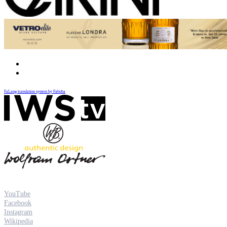
FaLang translation system by Faboba
YouTube
Facebook
Instagram
Wikipedia