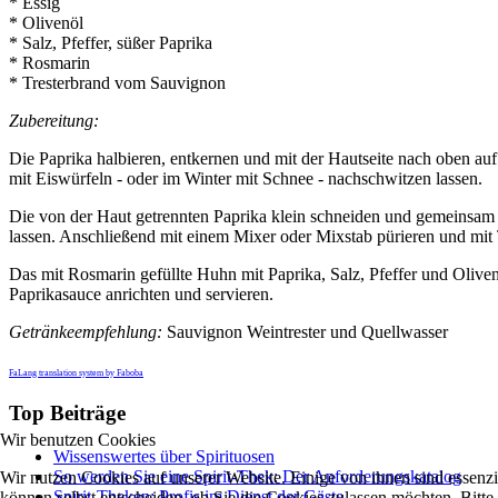
* Essig
* Olivenöl
* Salz, Pfeffer, süßer Paprika
* Rosmarin
* Tresterbrand vom Sauvignon
Zubereitung:
Die Paprika halbieren, entkernen und mit der Hautseite nach oben au
mit Eiswürfeln - oder im Winter mit Schnee - nachschwitzen lassen.
Die von der Haut getrennten Paprika klein schneiden und gemeinsam 
lassen. Anschließend mit einem Mixer oder Mixstab pürieren und mit
Das mit Rosmarin gefüllte Huhn mit Paprika, Salz, Pfeffer und Olive
Paprikasauce anrichten und servieren.
Getränkeempfehlung:
Sauvignon Weintrester und Quellwasser
FaLang translation system by Faboba
Top Beiträge
Wir benutzen Cookies
Wissenswertes über Spirituosen
So werden Sie eine Spirit-Thek: Der Anforderungskatalog
Wir nutzen Cookies auf unserer Website. Einige von ihnen sind essenzi
Spirit-Theken: Profis im Dienst der Gäste
können selbst entscheiden, ob Sie die Cookies zulassen möchten. Bitte