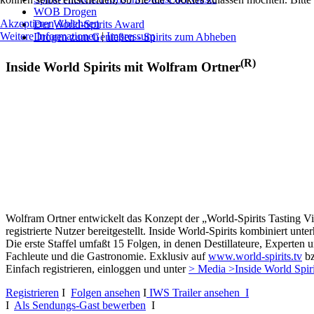
WOB Drogen
Akzeptieren
Ablehnen
Der World-Spirits Award
Weitere Informationen
|
Impressum
Drogen zum Genießen - Spirits zum Abheben
(R)
Inside World Spirits mit Wolfram Ortner
Wolfram Ortner entwickelt das Konzept der „World-Spirits Tasting Vi
registrierte Nutzer bereitgestellt. Inside World-Spirits kombiniert u
Die erste Staffel umfaßt 15 Folgen, in denen Destillateure, Experten 
Fachleute und die Gastronomie. Exklusiv auf
www.world-spirits.tv
b
Einfach registrieren, einloggen und unter
> Media >Inside World Spir
Registrieren
I
Folgen ansehen
I
IWS Trailer ansehen I
I
Als Sendungs-Gast bewerben
I