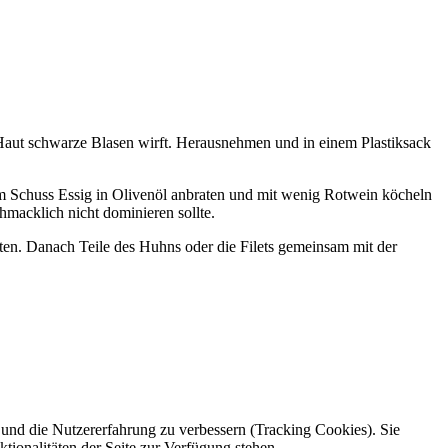
 Haut schwarze Blasen wirft. Herausnehmen und in einem Plastiksack
em Schuss Essig in Olivenöl anbraten und mit wenig Rotwein köcheln
macklich nicht dominieren sollte.
aten. Danach Teile des Huhns oder die Filets gemeinsam mit der
e und die Nutzererfahrung zu verbessern (Tracking Cookies). Sie
tionalitäten der Seite zur Verfügung stehen.