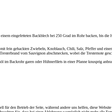
f einem eingefetteten Backblech bei 250 Grad im Rohr backen, bis die
mit fein gehackten Zwiebeln, Knoblauch, Chili, Salz, Pfeffer und ein
 Tresterbrand vom Sauvignon abschmecken, wobei die Tresternote gesch
nöl im Backrohr garen oder Hühnerfilets in einer Pfanne knusprig anbr
ell für den Betrieb der Seite, während andere uns helfen, diese Websit
 beachten Sie, dass bei einer Ablehnung womöglich nicht mehr alle Funk