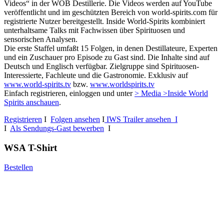
Videos“ in der WOB Destillerie. Die Videos werden auf YouTube
veröffentlicht und im geschützten Bereich von world-spirits.com für
registrierte Nutzer bereitgestellt. Inside World-Spirits kombiniert
unterhaltsame Talks mit Fachwissen über Spirituosen und
sensorischen Analysen.
Die erste Staffel umfaßt 15 Folgen, in denen Destillateure, Experten
und ein Zuschauer pro Episode zu Gast sind. Die Inhalte sind auf
Deutsch und Englisch verfügbar. Zielgruppe sind Spirituosen-
Interessierte, Fachleute und die Gastronomie. Exklusiv auf
www.world-spirits.tv
bzw.
www.worldspirits.tv
Einfach registrieren, einloggen und unter
> Media >Inside World
Spirits anschauen
.
Registrieren
I
Folgen ansehen
I
IWS Trailer ansehen I
I
Als Sendungs-Gast bewerben
I
WSA T-Shirt
Bestellen