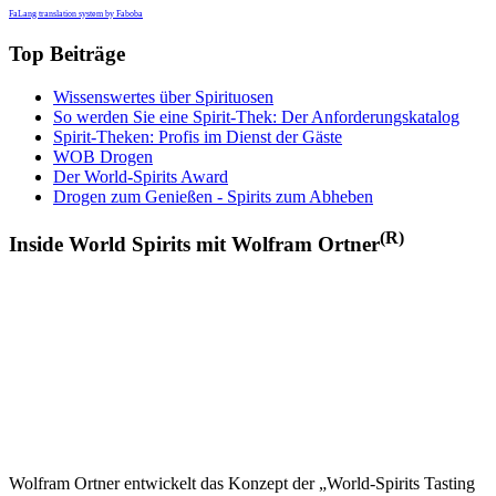
FaLang translation system by Faboba
Top Beiträge
Wissenswertes über Spirituosen
So werden Sie eine Spirit-Thek: Der Anforderungskatalog
Spirit-Theken: Profis im Dienst der Gäste
WOB Drogen
Der World-Spirits Award
Drogen zum Genießen - Spirits zum Abheben
(R)
Inside World Spirits mit Wolfram Ortner
Wolfram Ortner entwickelt das Konzept der „World-Spirits Tasting