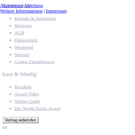
Information
Akzeptieren
Ablehnen
Weitere Informationen
|
Impressum
Kontakt & Impressum
Werbung
AGB
Datenschutz
Wiederruf
Sitemap
Cookie Einstellungen
kurz & bündig
Resultate
Award Video
Online-Guide
Der World-Spirits Award
Vertrag widerrufen