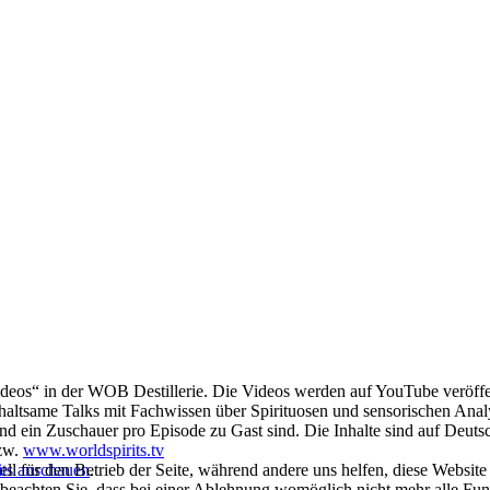
deos“ in der WOB Destillerie. Die Videos werden auf YouTube veröffen
nterhaltsame Talks mit Fachwissen über Spirituosen und sensorischen Anal
und ein Zuschauer pro Episode zu Gast sind. Die Inhalte sind auf Deutsc
zw.
www.worldspirits.tv
ell für den Betrieb der Seite, während andere uns helfen, diese Websit
its anschauen
.
 beachten Sie, dass bei einer Ablehnung womöglich nicht mehr alle Funk