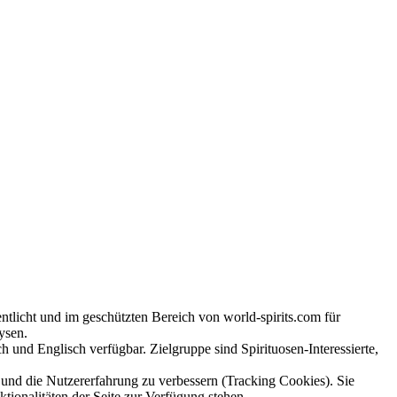
tlicht und im geschützten Bereich von world-spirits.com für
ysen.
h und Englisch verfügbar. Zielgruppe sind Spirituosen-Interessierte,
e und die Nutzererfahrung zu verbessern (Tracking Cookies). Sie
tionalitäten der Seite zur Verfügung stehen.