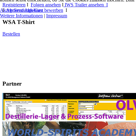
Registrieren
I
Folgen ansehen
I
IWS Trailer ansehen I
Akzeptieren
Ablehnen
I
Als Sendungs-Gast bewerben
I
Weitere Informationen
|
Impressum
WSA T-Shirt
Bestellen
Partner