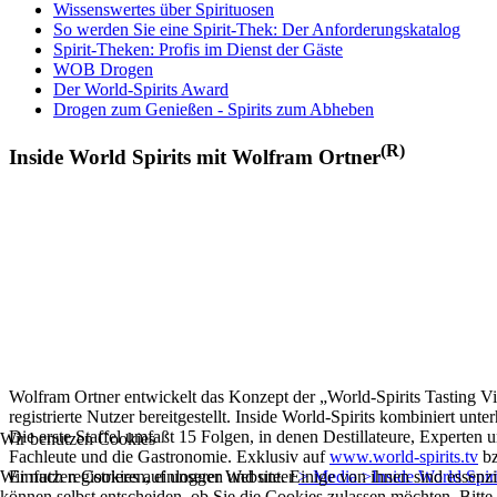
Wissenswertes über Spirituosen
So werden Sie eine Spirit-Thek: Der Anforderungskatalog
Spirit-Theken: Profis im Dienst der Gäste
WOB Drogen
Der World-Spirits Award
Drogen zum Genießen - Spirits zum Abheben
(R)
Inside World Spirits mit Wolfram Ortner
Wolfram Ortner entwickelt das Konzept der „World-Spirits Tasting Vi
registrierte Nutzer bereitgestellt. Inside World-Spirits kombiniert u
Die erste Staffel umfaßt 15 Folgen, in denen Destillateure, Experten 
Wir benutzen Cookies
Fachleute und die Gastronomie. Exklusiv auf
www.world-spirits.tv
b
Wir nutzen Cookies auf unserer Website. Einige von ihnen sind essenzi
Einfach registrieren, einloggen und unter
> Media >Inside World Spir
können selbst entscheiden, ob Sie die Cookies zulassen möchten. Bitte