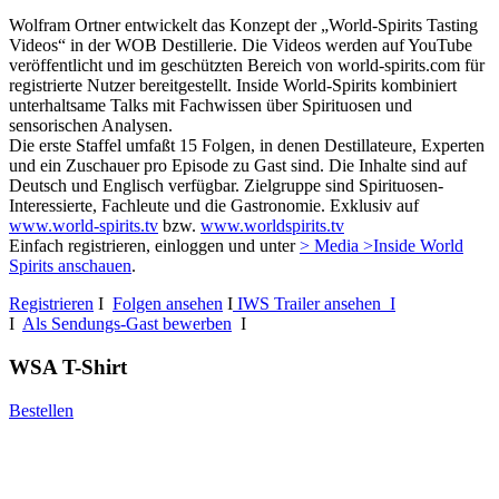
Wolfram Ortner entwickelt das Konzept der „World-Spirits Tasting
Videos“ in der WOB Destillerie. Die Videos werden auf YouTube
veröffentlicht und im geschützten Bereich von world-spirits.com für
registrierte Nutzer bereitgestellt. Inside World-Spirits kombiniert
unterhaltsame Talks mit Fachwissen über Spirituosen und
sensorischen Analysen.
Die erste Staffel umfaßt 15 Folgen, in denen Destillateure, Experten
und ein Zuschauer pro Episode zu Gast sind. Die Inhalte sind auf
Deutsch und Englisch verfügbar. Zielgruppe sind Spirituosen-
Interessierte, Fachleute und die Gastronomie. Exklusiv auf
www.world-spirits.tv
bzw.
www.worldspirits.tv
Einfach registrieren, einloggen und unter
> Media >Inside World
Spirits anschauen
.
Registrieren
I
Folgen ansehen
I
IWS Trailer ansehen I
I
Als Sendungs-Gast bewerben
I
WSA T-Shirt
Bestellen