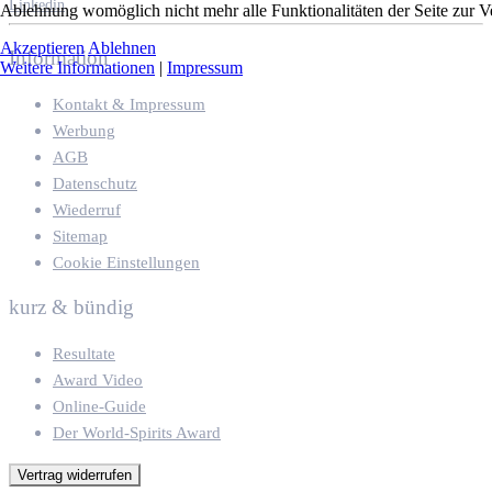
Linkedin
Ablehnung womöglich nicht mehr alle Funktionalitäten der Seite zur V
Akzeptieren
Ablehnen
Information
Weitere Informationen
|
Impressum
Kontakt & Impressum
Werbung
AGB
Datenschutz
Wiederruf
Sitemap
Cookie Einstellungen
kurz & bündig
Resultate
Award Video
Online-Guide
Der World-Spirits Award
Vertrag widerrufen