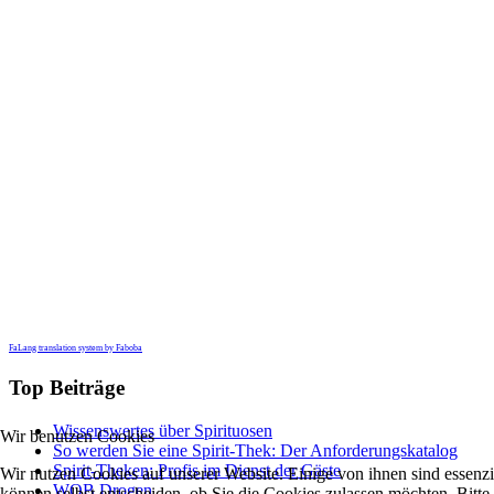
FaLang translation system by Faboba
Top Beiträge
Wissenswertes über Spirituosen
Wir benutzen Cookies
So werden Sie eine Spirit-Thek: Der Anforderungskatalog
Spirit-Theken: Profis im Dienst der Gäste
Wir nutzen Cookies auf unserer Website. Einige von ihnen sind essenzi
WOB Drogen
können selbst entscheiden, ob Sie die Cookies zulassen möchten. Bitte