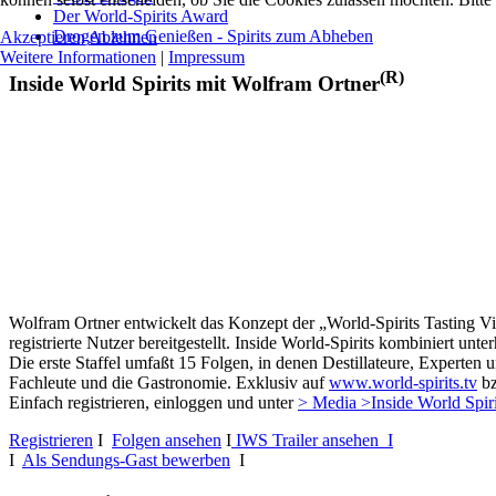
Der World-Spirits Award
Drogen zum Genießen - Spirits zum Abheben
Akzeptieren
Ablehnen
Weitere Informationen
|
Impressum
(R)
Inside World Spirits mit Wolfram Ortner
Wolfram Ortner entwickelt das Konzept der „World-Spirits Tasting Vi
registrierte Nutzer bereitgestellt. Inside World-Spirits kombiniert u
Die erste Staffel umfaßt 15 Folgen, in denen Destillateure, Experten 
Fachleute und die Gastronomie. Exklusiv auf
www.world-spirits.tv
b
Einfach registrieren, einloggen und unter
> Media >Inside World Spir
Registrieren
I
Folgen ansehen
I
IWS Trailer ansehen I
I
Als Sendungs-Gast bewerben
I