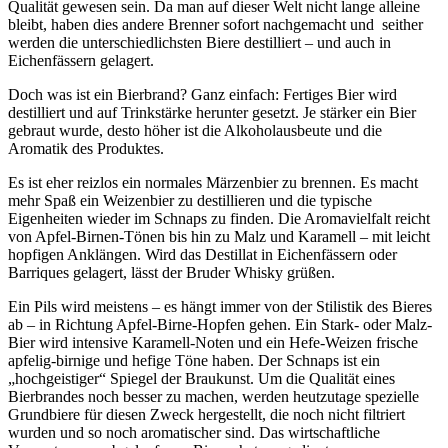
Qualität gewesen sein. Da man auf dieser Welt nicht lange alleine
bleibt, haben dies andere Brenner sofort nachgemacht und seither
werden die unterschiedlichsten Biere destilliert – und auch in
Eichenfässern gelagert.
Doch was ist ein Bierbrand? Ganz einfach: Fertiges Bier wird
destilliert und auf Trinkstärke herunter gesetzt. Je stärker ein Bier
gebraut wurde, desto höher ist die Alkoholausbeute und die
Aromatik des Produktes.
Es ist eher reizlos ein normales Märzenbier zu brennen. Es macht
mehr Spaß ein Weizenbier zu destillieren und die typische
Eigenheiten wieder im Schnaps zu finden. Die Aromavielfalt reicht
von Apfel-Birnen-Tönen bis hin zu Malz und Karamell – mit leicht
hopfigen Anklängen. Wird das Destillat in Eichenfässern oder
Barriques gelagert, lässt der Bruder Whisky grüßen.
Ein Pils wird meistens – es hängt immer von der Stilistik des Bieres
ab – in Richtung Apfel-Birne-Hopfen gehen. Ein Stark- oder Malz-
Bier wird intensive Karamell-Noten und ein Hefe-Weizen frische
apfelig-birnige und hefige Töne haben. Der Schnaps ist ein
„hochgeistiger“ Spiegel der Braukunst. Um die Qualität eines
Bierbrandes noch besser zu machen, werden heutzutage spezielle
Grundbiere für diesen Zweck hergestellt, die noch nicht filtriert
wurden und so noch aromatischer sind. Das wirtschaftliche