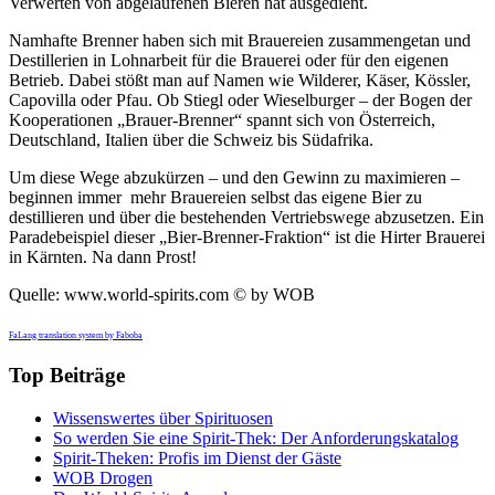
Verwerten von abgelaufenen Bieren hat ausgedient.
Namhafte Brenner haben sich mit Brauereien zusammengetan und
Destillerien in Lohnarbeit für die Brauerei oder für den eigenen
Betrieb. Dabei stößt man auf Namen wie Wilderer, Käser, Kössler,
Capovilla oder Pfau. Ob Stiegl oder Wieselburger – der Bogen der
Kooperationen „Brauer-Brenner“ spannt sich von Österreich,
Deutschland, Italien über die Schweiz bis Südafrika.
Um diese Wege abzukürzen – und den Gewinn zu maximieren –
beginnen immer mehr Brauereien selbst das eigene Bier zu
destillieren und über die bestehenden Vertriebswege abzusetzen. Ein
Paradebeispiel dieser „Bier-Brenner-Fraktion“ ist die Hirter Brauerei
in Kärnten. Na dann Prost!
Quelle: www.world-spirits.com © by WOB
FaLang translation system by Faboba
Top Beiträge
Wissenswertes über Spirituosen
So werden Sie eine Spirit-Thek: Der Anforderungskatalog
Spirit-Theken: Profis im Dienst der Gäste
WOB Drogen