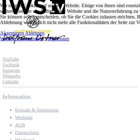
Wir nutzen Cookies auf unserer Website. Einige von ihnen sind essenzie
während andere uns helfen, diese Website und die Nutzererfahrung zu 
Sie können selbst entscheiden, ob Sie die Cookies zulassen möchten. Bi
Ablehnung womöglich nicht mehr alle Funktionalitäten der Seite zur V
Akzeptieren
Ablehnen
Weitere Informationen
|
Impressum
YouTube
Facebook
Instagram
Wikipedia
Linkedin
Information
Kontakt & Impressum
Werbung
AGB
Datenschutz
Wiederruf