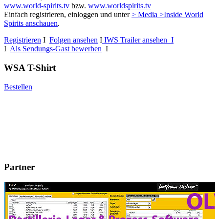
www.world-spirits.tv
bzw.
www.worldspirits.tv
Einfach registrieren, einloggen und unter
> Media >Inside World
Spirits anschauen
.
Registrieren
I
Folgen ansehen
I
IWS Trailer ansehen I
I
Als Sendungs-Gast bewerben
I
WSA T-Shirt
Bestellen
Partner