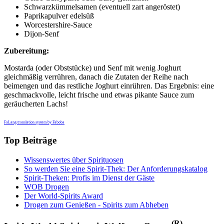
Schwarzkümmelsamen (eventuell zart angeröstet)
Paprikapulver edelsüß
Worcestershire-Sauce
Dijon-Senf
Zubereitung:
Mostarda (oder Obststücke) und Senf mit wenig Joghurt
gleichmäßig verrühren, danach die Zutaten der Reihe nach
beimengen und das restliche Joghurt einrühren. Das Ergebnis: eine
geschmackvolle, leicht frische und etwas pikante Sauce zum
geräucherten Lachs!
FaLang translation system by Faboba
Top Beiträge
Wissenswertes über Spirituosen
So werden Sie eine Spirit-Thek: Der Anforderungskatalog
Spirit-Theken: Profis im Dienst der Gäste
WOB Drogen
Der World-Spirits Award
Drogen zum Genießen - Spirits zum Abheben
(R)