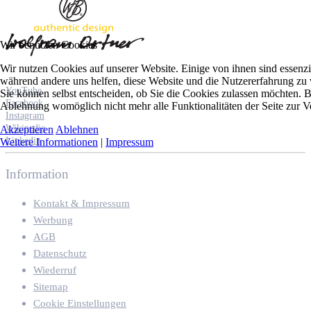
Wir benutzen Cookies
Wir nutzen Cookies auf unserer Website. Einige von ihnen sind essenzie
während andere uns helfen, diese Website und die Nutzererfahrung zu 
YouTube
Sie können selbst entscheiden, ob Sie die Cookies zulassen möchten. Bi
Facebook
Ablehnung womöglich nicht mehr alle Funktionalitäten der Seite zur V
Instagram
Wikipedia
Akzeptieren
Ablehnen
Linkedin
Weitere Informationen
|
Impressum
Information
Kontakt & Impressum
Werbung
AGB
Datenschutz
Wiederruf
Sitemap
Cookie Einstellungen