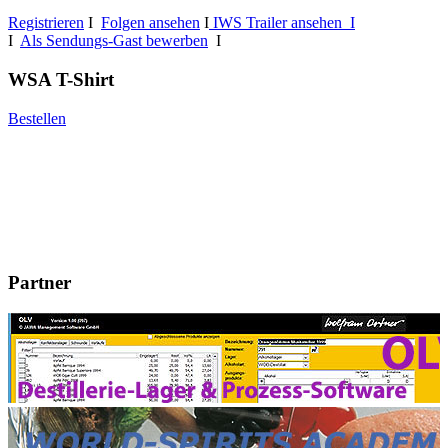
Registrieren
I
Folgen ansehen
I
IWS Trailer ansehen I
I
Als Sendungs-Gast bewerben
I
WSA T-Shirt
Bestellen
Partner