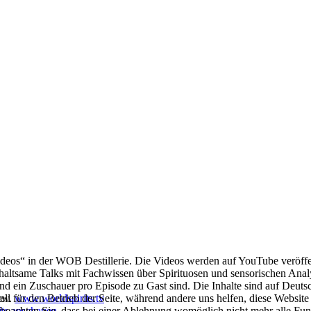
deos“ in der WOB Destillerie. Die Videos werden auf YouTube veröffen
nterhaltsame Talks mit Fachwissen über Spirituosen und sensorischen Anal
und ein Zuschauer pro Episode zu Gast sind. Die Inhalte sind auf Deutsc
ell für den Betrieb der Seite, während andere uns helfen, diese Websit
zw.
www.worldspirits.tv
 beachten Sie, dass bei einer Ablehnung womöglich nicht mehr alle Funk
its anschauen
.