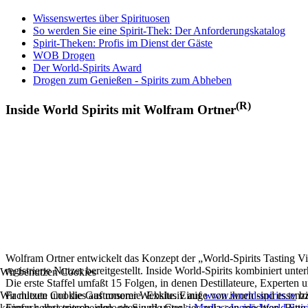
Wissenswertes über Spirituosen
So werden Sie eine Spirit-Thek: Der Anforderungskatalog
Spirit-Theken: Profis im Dienst der Gäste
WOB Drogen
Der World-Spirits Award
Drogen zum Genießen - Spirits zum Abheben
(R)
Inside World Spirits mit Wolfram Ortner
Wolfram Ortner entwickelt das Konzept der „World-Spirits Tasting Vi
registrierte Nutzer bereitgestellt. Inside World-Spirits kombiniert u
Wir benutzen Cookies
Die erste Staffel umfaßt 15 Folgen, in denen Destillateure, Experten 
Wir nutzen Cookies auf unserer Website. Einige von ihnen sind essenzi
Fachleute und die Gastronomie. Exklusiv auf
www.world-spirits.tv
b
können selbst entscheiden, ob Sie die Cookies zulassen möchten. Bitte
Einfach registrieren, einloggen und unter
> Media >Inside World Spir