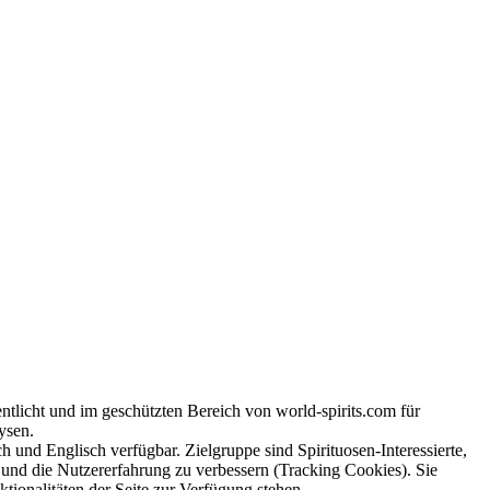
tlicht und im geschützten Bereich von world-spirits.com für
ysen.
h und Englisch verfügbar. Zielgruppe sind Spirituosen-Interessierte,
e und die Nutzererfahrung zu verbessern (Tracking Cookies). Sie
tionalitäten der Seite zur Verfügung stehen.