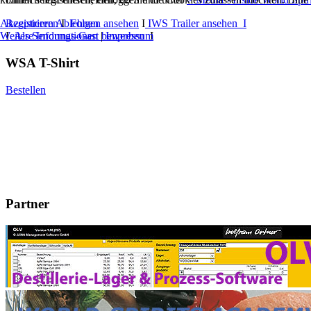
Akzeptieren
Ablehnen
Registrieren
I
Folgen ansehen
I
IWS Trailer ansehen I
Weitere Informationen
|
Impressum
I
Als Sendungs-Gast bewerben
I
WSA T-Shirt
Bestellen
Partner